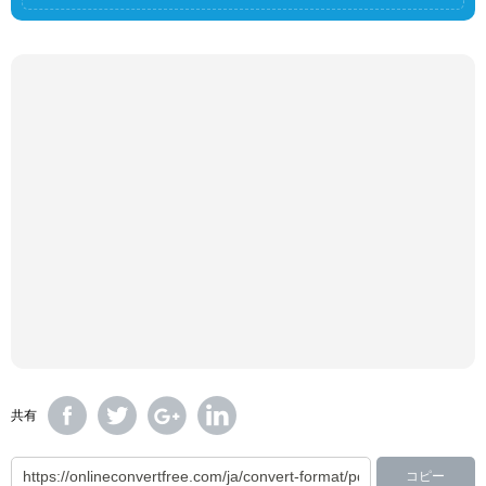
共有
コピー