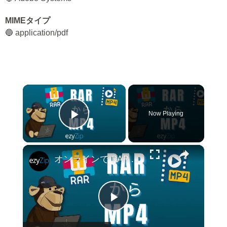
MIMEタイプ
🔵 application/pdf
×
Now Playing
Play Video
×
オンラインで RAR を MP4 に変換する方法 (簡単なガイド)
Play