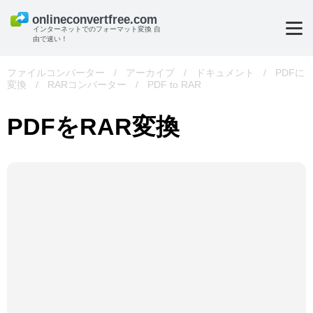
インターネットでのフォーマット変換 自
由で速い！
ファイルコンバーター
/
アーカイブ
/
ドキュメント
/
PDFに
変換
/
RARコンバーター
/
PDF to RAR
PDFをRAR変換