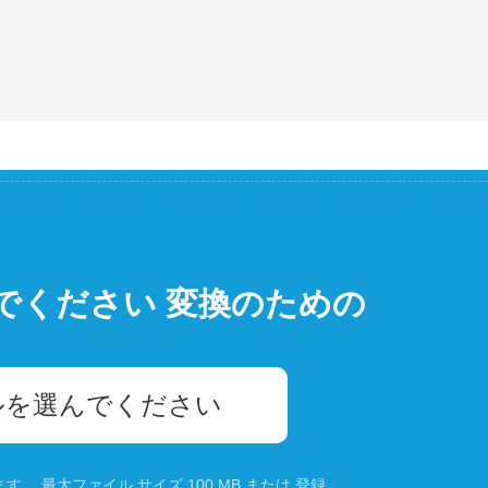
でください 変換のための
ルを選んでください
。 最大ファイル サイズ 100 MB または
登録