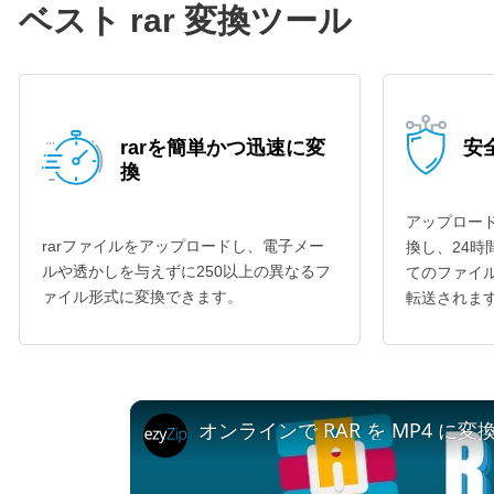
ベスト rar 変換ツール
rarを簡単かつ迅速に変
安全
換
アップロード
rarファイルをアップロードし、電子メー
換し、24
ルや透かしを与えずに250以上の異なるフ
てのファイル
ァイル形式に変換できます。
転送されま
オンラインで RAR を MP4 に