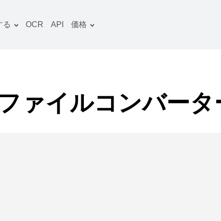
する
OCR
API
価格
料金プラン
文書 コンバーター
OCRパッケージ
画像 コンバーター
音声 コンバーター
R ファイルコンバータ
ooks コンバーター
ファイルアーカイブ コン
バーター
動画 コンバーター
ウェブサイト-スクリーン
ショット