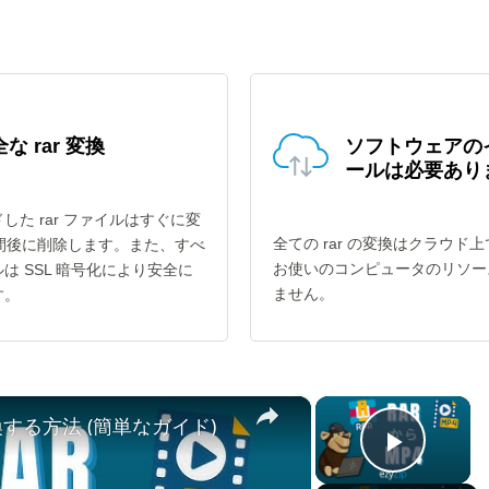
な rar 変換
ソフトウェアの
ールは必要あり
した rar ファイルはすぐに変
全ての rar の変換はクラウド
時間後に削除します。また、すべ
お使いのコンピュータのリソー
は SSL 暗号化により安全に
ません。
す。
×
×
変換する方法 (簡単なガイド)
Play V