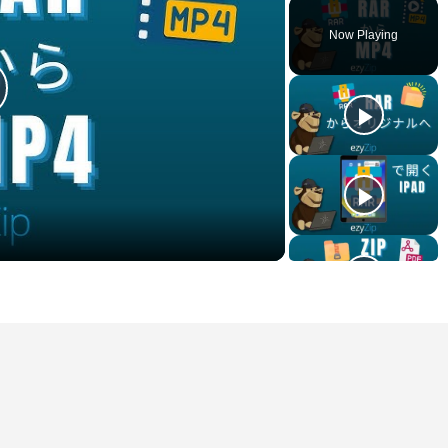
Now Playing
lay
ideo