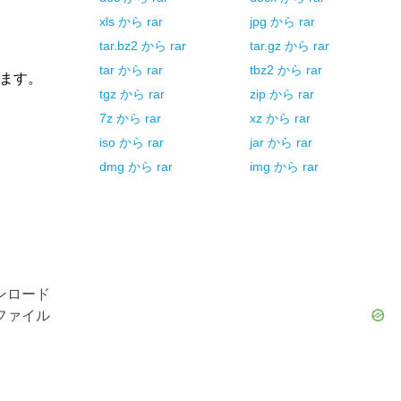
xls
から
rar
jpg
から
rar
tar.bz2
から
rar
tar.gz
から
rar
tar
から
rar
tbz2
から
rar
きます。
tgz
から
rar
zip
から
rar
7z
から
rar
xz
から
rar
iso
から
rar
jar
から
rar
dmg
から
rar
img
から
rar
ンロード
ファイル