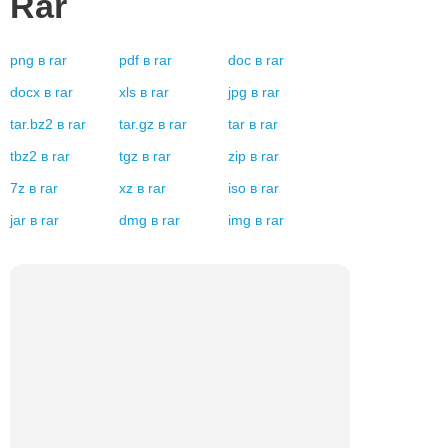
Rar
png
в
rar
pdf
в
rar
doc
в
rar
docx
в
rar
xls
в
rar
jpg
в
rar
tar.bz2
в
rar
tar.gz
в
rar
tar
в
rar
tbz2
в
rar
tgz
в
rar
zip
в
rar
7z
в
rar
xz
в
rar
iso
в
rar
jar
в
rar
dmg
в
rar
img
в
rar