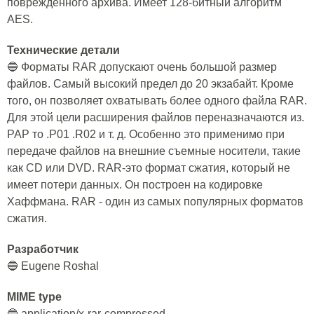
поврежденного архива. Имеет 128-битный алгоритм
AES.
Технические детали
🔵 Форматы RAR допускают очень большой размер
файлов. Самый высокий предел до 20 экзабайт. Кроме
того, он позволяет охватывать более одного файла RAR.
Для этой цели расширения файлов переназначаются из.
РАР то .Р01 .R02 и т. д. Особенно это применимо при
передаче файлов на внешние съемные носители, такие
как CD или DVD. RAR-это формат сжатия, который не
имеет потери данных. Он построен на кодировке
Хаффмана. RAR - один из самых популярных форматов
сжатия.
Разработчик
🔵 Eugene Roshal
MIME type
🔵 application/x-rar-compressed