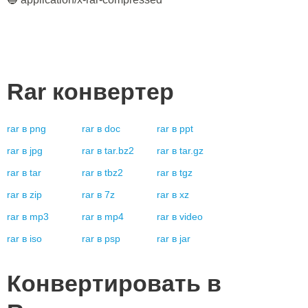
Rar
конвертер
rar
в
png
rar
в
doc
rar
в
ppt
rar
в
jpg
rar
в
tar.bz2
rar
в
tar.gz
rar
в
tar
rar
в
tbz2
rar
в
tgz
rar
в
zip
rar
в
7z
rar
в
xz
rar
в
mp3
rar
в
mp4
rar
в
video
rar
в
iso
rar
в
psp
rar
в
jar
Конвертировать в