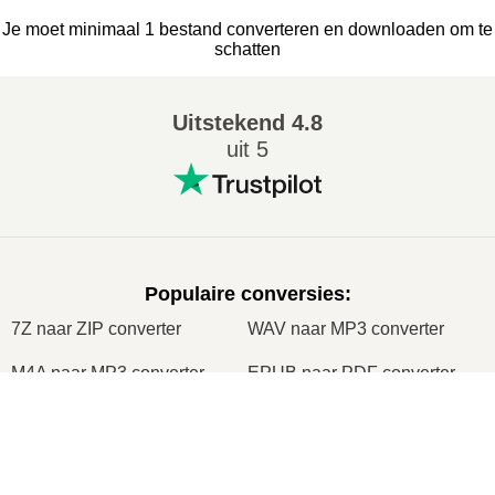
Je moet minimaal 1 bestand converteren en downloaden om te
schatten
Uitstekend
4.8
uit 5
Populaire conversies
:
7Z naar ZIP converter
WAV naar MP3 converter
M4A naar MP3 converter
EPUB naar PDF converter
EPUB naar MOBI converter
WMA naar MP3 converter
×
RAR naar ZIP converter
MP3 naar OGG converter
Now Playing