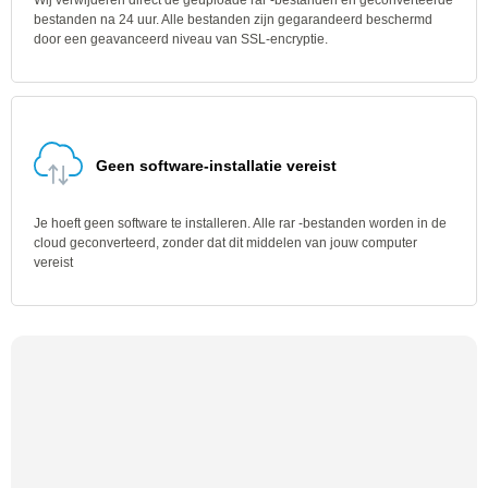
Wij verwijderen direct de geüploade rar -bestanden en geconverteerde
bestanden na 24 uur. Alle bestanden zijn gegarandeerd beschermd
door een geavanceerd niveau van SSL-encryptie.
Geen software-installatie vereist
Je hoeft geen software te installeren. Alle rar -bestanden worden in de
cloud geconverteerd, zonder dat dit middelen van jouw computer
vereist