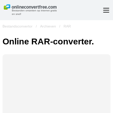
Bestanden omzetten op internet gratis
en snel!
Bestandsconvertor
/
Archieven
/
RAR
Online RAR-converter.