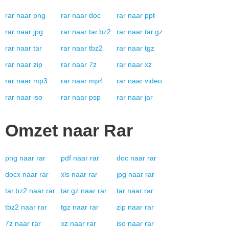
rar
naar
png
rar
naar
doc
rar
naar
ppt
rar
naar
jpg
rar
naar
tar.bz2
rar
naar
tar.gz
rar
naar
tar
rar
naar
tbz2
rar
naar
tgz
rar
naar
zip
rar
naar
7z
rar
naar
xz
rar
naar
mp3
rar
naar
mp4
rar
naar
video
rar
naar
iso
rar
naar
psp
rar
naar
jar
Omzet naar
Rar
png
naar
rar
pdf
naar
rar
doc
naar
rar
docx
naar
rar
xls
naar
rar
jpg
naar
rar
tar.bz2
naar
rar
tar.gz
naar
rar
tar
naar
rar
tbz2
naar
rar
tgz
naar
rar
zip
naar
rar
7z
naar
rar
xz
naar
rar
iso
naar
rar