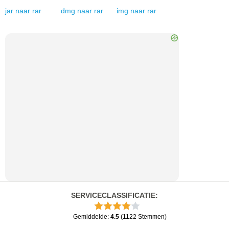
jar
naar
rar
dmg
naar
rar
img
naar
rar
SERVICECLASSIFICATIE
:
Gemiddelde
:
4.5
(
1122
Stemmen
)