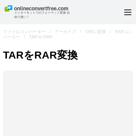
インターネットでのフォーマット変換 自
由で速い！
ファイルコンバーター
/
アーカイブ
/
TARに変換
/
RARコン
バーター
/
TAR to RAR
TARをRAR変換