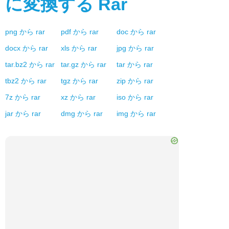
に変換する
Rar
png
から
rar
pdf
から
rar
doc
から
rar
docx
から
rar
xls
から
rar
jpg
から
rar
tar.bz2
から
rar
tar.gz
から
rar
tar
から
rar
tbz2
から
rar
tgz
から
rar
zip
から
rar
7z
から
rar
xz
から
rar
iso
から
rar
jar
から
rar
dmg
から
rar
img
から
rar