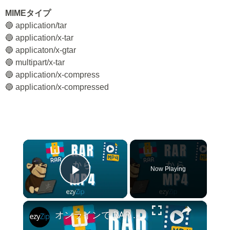
MIMEタイプ
🔵 application/tar
🔵 application/x-tar
🔵 applicaton/x-gtar
🔵 multipart/x-tar
🔵 application/x-compress
🔵 application/x-compressed
×
Now Playing
Play Video
×
オンラインで RAR を MP4 に変換する方法 (簡単なガイド)