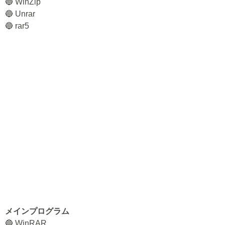
🔵 WinZip
🔵 Unrar
🔵 rar5
メインプログラム
🔵 WinRAR