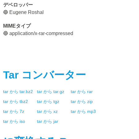
デベロッパー
🔵 Eugene Roshal
MIMEタイプ
🔵 application/x-rar-compressed
Tar
コンバーター
tar
から
tar.bz2
tar
から
tar.gz
tar
から
rar
tar
から
tbz2
tar
から
tgz
tar
から
zip
tar
から
7z
tar
から
xz
tar
から
mp3
tar
から
iso
tar
から
jar