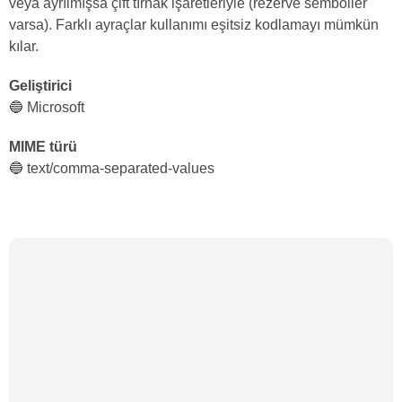
veya ayrılmışsa çift tırnak işaretleriyle (rezerve semboller
varsa). Farklı ayraçlar kullanımı eşitsiz kodlamayı mümkün
kılar.
Geliştirici
🔵 Microsoft
MIME türü
🔵 text/comma-separated-values