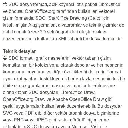
🔵 SDC dosya formatı, açık kaynaklı ofis paketi LibreOffice
ve öncüsü OpenOffice.org tarafından kullanılan vektörel
çizim formatıdır. SDC, 'StarOffice Drawing (Calc)' için
kısaltılmıştır. Akış şemaları, diyagramlar ve teknik çizimler de
dahil olmak üzere 2D vektör grafikleri oluşturmak ve
düzenlemek için kullanılan XML tabanlı bir dosya formatıdır.
Teknik detaylar
🔵 SDC formatı, grafik nesnelerini vektör tabanlı çizim
komutlarının bir koleksiyonu olarak depolar ve her nesnenin
konumunu, boyutunu ve diğer özelliklerini de içerir. Format
ayrıca katmanları destekleyerek birden fazla nesnenin tek bir
ünite olarak gruplandırılmasına ve manipüle edilmesine
olanak tanır. SDC dosyaları, LibreOffice Draw,
OpenOffice.org Draw ve Apache OpenOffice Draw gibi
çeşitli uygulamalar kullanılarak düzenlenebilir. Bu dosyalar
SVG veya PDF gibi diğer vektör tabanlı dosya biçimlerine
veya PNG veya JPEG gibi raster görüntü biçimlerine
aktarılabilir. SDC dosyaları ayrıca Microsoft Visio ile