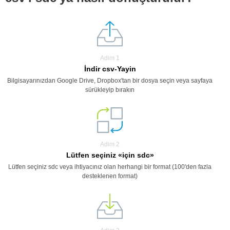
Adim 1
İndir csv-Yayin
Bilgisayarınızdan Google Drive, Dropbox'tan bir dosya seçin veya sayfaya
sürükleyip bırakın
Adim 2
Lütfen seçiniz «için sdc»
Lütfen seçiniz sdc veya ihtiyacınız olan herhangi bir format (100'den fazla
desteklenen format)