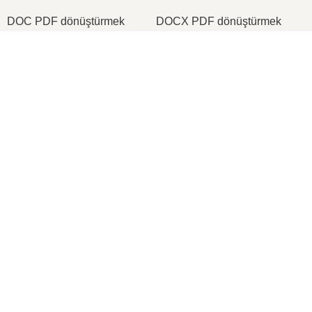
DOC PDF dönüştürmek
DOCX PDF dönüştürmek
PDF JPG dönüştürmek
PDF PNG dönüştürmek
×
TIFF PDF dönüştürmek
PNG ICO dönüştürmek
Now Playing
Play Video
×
2026
© onlineconvertfree.com
📦 ezyZip ile Çevrimiçi Ücretsiz Arşiv Dosyası Nasıl Oluşturulur | Yazılım Kurulumu Gerekmez
Hakkımızda
Dosya biçimleri
Play
Güvenlik politikası
Watch on
Video
Destek
📦 ezyZip ile Çevrimiçi Ücretsiz Arşiv Dosyası Nasıl Oluşturulur |