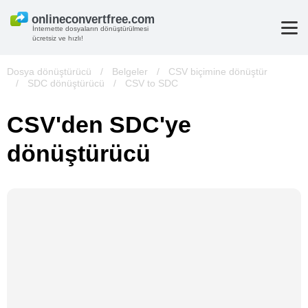
İnternette dosyaların dönüştürülmesi
ücretsiz ve hızlı!
Dosya dönüştürücü
/
Belgeler
/
CSV biçimine dönüştür
/
SDC dönüştürücü
/
CSV to SDC
CSV'den SDC'ye
dönüştürücü