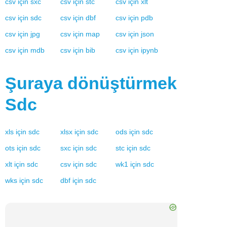
csv
için
sxc
csv
için
stc
csv
için
xlt
csv
için
sdc
csv
için
dbf
csv
için
pdb
csv
için
jpg
csv
için
map
csv
için
json
csv
için
mdb
csv
için
bib
csv
için
ipynb
Şuraya dönüştürmek
Sdc
xls
için
sdc
xlsx
için
sdc
ods
için
sdc
ots
için
sdc
sxc
için
sdc
stc
için
sdc
xlt
için
sdc
csv
için
sdc
wk1
için
sdc
wks
için
sdc
dbf
için
sdc