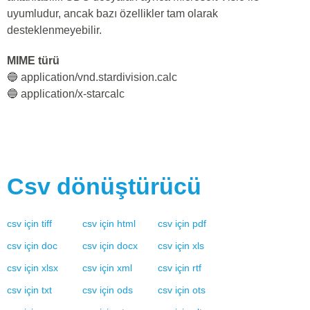
uyumludur, ancak bazı özellikler tam olarak
desteklenmeyebilir.
MIME türü
🔵 application/vnd.stardivision.calc
🔵 application/x-starcalc
Csv
dönüştürücü
csv
için
tiff
csv
için
html
csv
için
pdf
csv
için
doc
csv
için
docx
csv
için
xls
csv
için
xlsx
csv
için
xml
csv
için
rtf
csv
için
txt
csv
için
ods
csv
için
ots