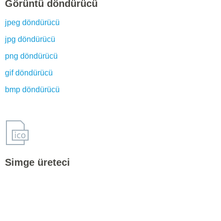
Görüntü döndürücü
jpeg döndürücü
jpg döndürücü
png döndürücü
gif döndürücü
bmp döndürücü
Simge üreteci