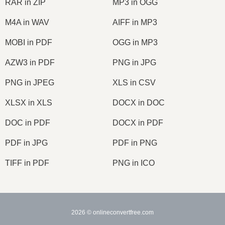
RAR in ZIP
MP3 in OGG
M4A in WAV
AIFF in MP3
MOBI in PDF
OGG in MP3
AZW3 in PDF
PNG in JPG
PNG in JPEG
XLS in CSV
XLSX in XLS
DOCX in DOC
DOC in PDF
DOCX in PDF
PDF in JPG
PDF in PNG
TIFF in PDF
PNG in ICO
2026
© onlineconvertfree.com