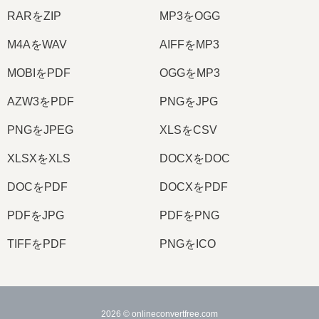
RARをZIP
MP3をOGG
M4AをWAV
AIFFをMP3
MOBIをPDF
OGGをMP3
AZW3をPDF
PNGをJPG
PNGをJPEG
XLSをCSV
XLSXをXLS
DOCXをDOC
DOCをPDF
DOCXをPDF
PDFをJPG
PDFをPNG
TIFFをPDF
PNGをICO
2026
© onlineconvertfree.com