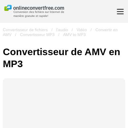
Conversion des fichiers sur Internet de
manière gratuite et rapide!
Convertisseur de fichiers
/
l'audio
/
Vidéo
/
Convertir en
AMV
/
Convertisseur MP3
/
AMV to MP3
Convertisseur de AMV en
MP3