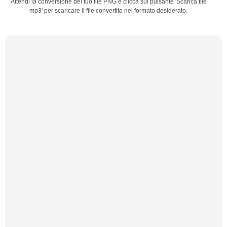
Attendi la conversione del tuo file PNG e clicca sul pulsante 'Scarica file
mp3' per scaricare il file convertito nel formato desiderato.