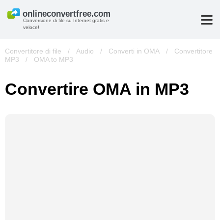
Conversione di file su Internet gratis e
veloce!
Convertitore di file
/
Audio
/
Converti in OMA
/
Convertitore
MP3
/
OMA to MP3
Convertire OMA in MP3