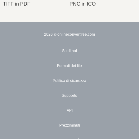
TIFF in PDF
PNG in ICO
2026
© onlineconvertfree.com
Su di noi
Formati dei file
Politica di sicurezza
Supporto
API
Prezziminuti