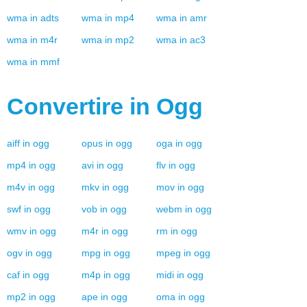
wma
in
adts
wma
in
mp4
wma
in
amr
wma
in
m4r
wma
in
mp2
wma
in
ac3
wma
in
mmf
Convertire in
Ogg
aiff
in
ogg
opus
in
ogg
oga
in
ogg
mp4
in
ogg
avi
in
ogg
flv
in
ogg
m4v
in
ogg
mkv
in
ogg
mov
in
ogg
swf
in
ogg
vob
in
ogg
webm
in
ogg
wmv
in
ogg
m4r
in
ogg
rm
in
ogg
ogv
in
ogg
mpg
in
ogg
mpeg
in
ogg
caf
in
ogg
m4p
in
ogg
midi
in
ogg
mp2
in
ogg
ape
in
ogg
oma
in
ogg