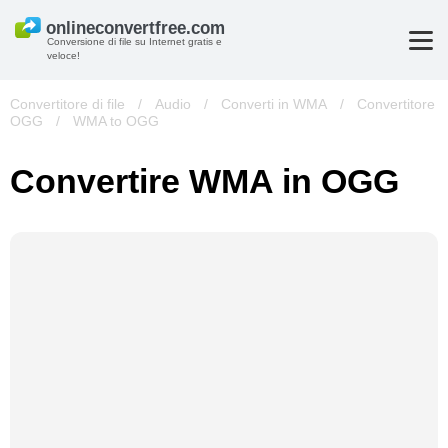
Conversione di file su Internet gratis e
veloce!
Convertitore di file
/
Audio
/
Converti in WMA
/
Convertitore
OGG
/
WMA to OGG
Convertire WMA in OGG