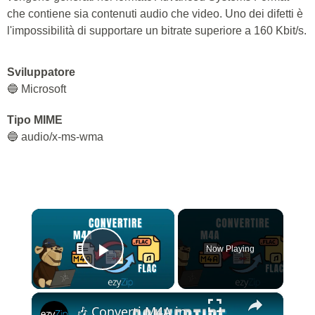
che contiene sia contenuti audio che video. Uno dei difetti è
l'impossibilità di supportare un bitrate superiore a 160 Kbit/s.
Sviluppatore
🔵 Microsoft
Tipo MIME
🔵 audio/x-ms-wma
×
Now Playing
Play Video
×
🎶 Converti M4A in FLAC Online: Gratis e Senza App