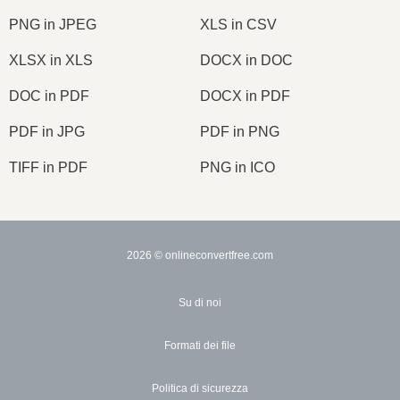
PNG in JPEG
XLS in CSV
XLSX in XLS
DOCX in DOC
DOC in PDF
DOCX in PDF
PDF in JPG
PDF in PNG
TIFF in PDF
PNG in ICO
2026
© onlineconvertfree.com
Su di noi
Formati dei file
Politica di sicurezza