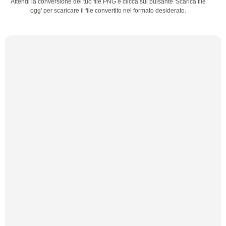
Attendi la conversione del tuo file PNG e clicca sul pulsante 'Scarica file
ogg' per scaricare il file convertito nel formato desiderato.