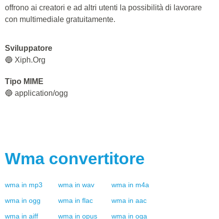
offrono ai creatori e ad altri utenti la possibilità di lavorare
con multimediale gratuitamente.
Sviluppatore
🔵 Xiph.Org
Tipo MIME
🔵 application/ogg
Wma
convertitore
wma
in
mp3
wma
in
wav
wma
in
m4a
wma
in
ogg
wma
in
flac
wma
in
aac
wma
in
aiff
wma
in
opus
wma
in
oga