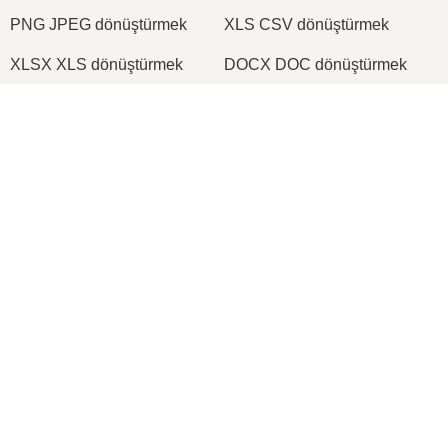
PNG JPEG dönüştürmek
XLS CSV dönüştürmek
XLSX XLS dönüştürmek
DOCX DOC dönüştürmek
DOC PDF dönüştürmek
DOCX PDF dönüştürmek
×
PDF JPG dönüştürmek
PDF PNG dönüştürmek
Now Playing
TIFF PDF dönüştürmek
PNG ICO dönüştürmek
Play Video
×
📦 BIN Dosyalarını Çevrimiçi Ücretsiz Nasıl Çıkartılır | Yazılım Kurulumu Gerekmez
2026
© onlineconvertfree.com
Hakkımızda
Play
Dosya biçimleri
Watch on
Video
Güvenlik politikası