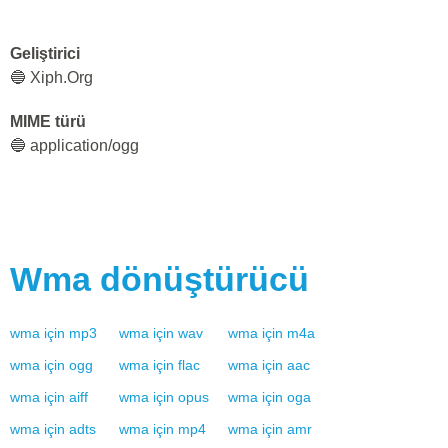
Geliştirici
🔵 Xiph.Org
MIME türü
🔵 application/ogg
Wma
dönüştürücü
wma
için
mp3
wma
için
wav
wma
için
m4a
wma
için
ogg
wma
için
flac
wma
için
aac
wma
için
aiff
wma
için
opus
wma
için
oga
wma
için
adts
wma
için
mp4
wma
için
amr