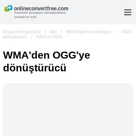
İnternette dosyaların dönüştürülmesi
ücretsiz ve hızlı!
Dosya dönüştürücü
/
Ses
/
WMA biçimine dönüştür
/
OGG
dönüştürücü
/
WMA to OGG
WMA'den OGG'ye
dönüştürücü