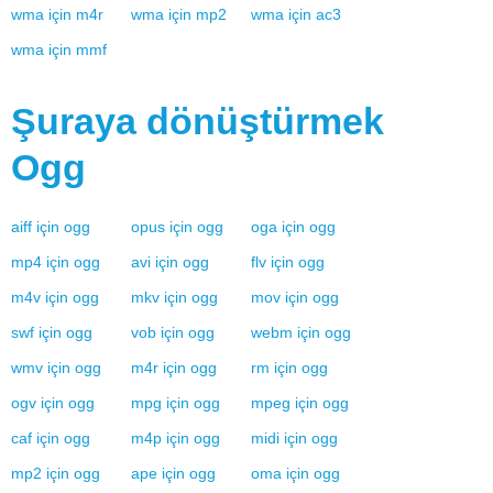
wma
için
m4r
wma
için
mp2
wma
için
ac3
wma
için
mmf
Şuraya dönüştürmek
Ogg
aiff
için
ogg
opus
için
ogg
oga
için
ogg
mp4
için
ogg
avi
için
ogg
flv
için
ogg
m4v
için
ogg
mkv
için
ogg
mov
için
ogg
swf
için
ogg
vob
için
ogg
webm
için
ogg
wmv
için
ogg
m4r
için
ogg
rm
için
ogg
ogv
için
ogg
mpg
için
ogg
mpeg
için
ogg
caf
için
ogg
m4p
için
ogg
midi
için
ogg
mp2
için
ogg
ape
için
ogg
oma
için
ogg