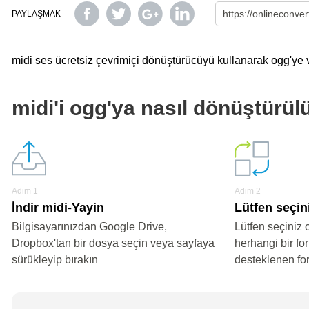
PAYLAŞMAK
midi ses ücretsiz çevrimiçi dönüştürücüyü kullanarak ogg'ye ve
midi'i ogg'ya nasıl dönüştürül
Adim 1
Adim 2
İndir midi-Yayin
Lütfen seçin
Bilgisayarınızdan Google Drive,
Lütfen seçiniz 
Dropbox'tan bir dosya seçin veya sayfaya
herhangi bir fo
sürükleyip bırakın
desteklenen fo