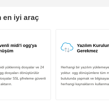
 en iyi araç
enli midi'i ogg'ya
Yazılım Kurul
nüşüm
Gerekmez
idi yüklenmiş dosyalar ve 24
Herhangi bir yazılım yüklemey
gg dosyaları dönüştürülür
yoktur. ogg dönüşümlere tüm m
osyalar SSL şifreleme güvenli
bulutunda yapmak ve bilgisayar
 aktarın.
herhangi kaynaklarını kullanma