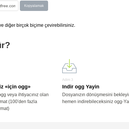
Kopyalamak
 diğer birçok biçime çevirebilirsiniz.
ür?
Adim 3
iz «için ogg»
Indir ogg Yayin
ogg veya ihtiyacınız olan
Dosyanızın dönüşmesini bekleyi
rmat (100'den fazla
hemen indirebileceksiniz ogg-Ya
rmat)