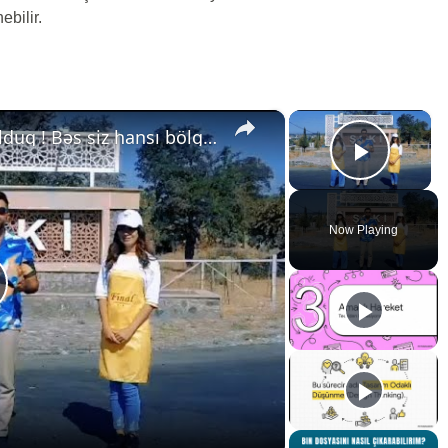
ebilir.
×
×
Bu dəfə Şəki, Oğuz, Qəbələdə olduq ! Bəs siz hansı bölgəmizdənsiniz ? .
Play V
Now Playing
lay
ideo