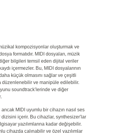
, müzikal kompozisyonlar oluşturmak ve
dosya formatıdır. MIDI dosyaları, müzik
er bilgileri temsil eden dijital veriler
 kaydı içermezler. Bu, MIDI dosyalarının
daha küçük olmasını sağlar ve çeşitli
a düzenlenebilir ve manipüle edilebilir.
 oyunu soundtrack'lerinde ve diğer
.
, ancak MIDI uyumlu bir cihazın nasıl ses
izisini içerir. Bu cihazlar, synthesizer'lar
gisayar yazılımlarına kadar değişebilir.
u cihazda çalınabilir ve özel yazılımlar