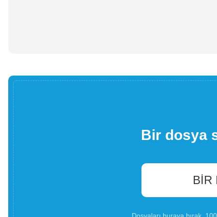
Bir dosya 
BIR
Dosyaları buraya bırak. 1