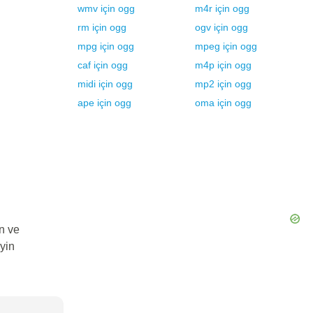
wmv
için
ogg
m4r
için
ogg
rm
için
ogg
ogv
için
ogg
mpg
için
ogg
mpeg
için
ogg
caf
için
ogg
m4p
için
ogg
midi
için
ogg
mp2
için
ogg
ape
için
ogg
oma
için
ogg
n ve
yin