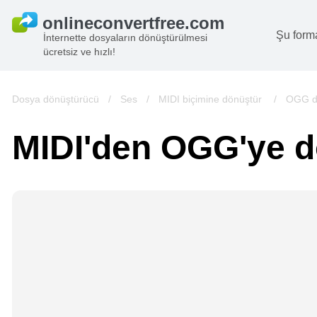
Şu form
İnternette dosyaların dönüştürülmesi
ücretsiz ve hızlı!
B
G
Dosya dönüştürücü
/
Ses
/
MIDI biçimine dönüştür
/
OGG d
S
MIDI'den OGG'ye 
B
A
V
we
gö