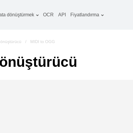
ata dönüştürmek
OCR
API
Fiyatlandırma
Tarife planı
elgeler dönüştürücü
OCR paketi
örüntüler dönüştürücü
önüştürücü
/
MIDI to OGG
es dönüştürücü
dönüştürücü
ooks dönüştürücü
rşivler dönüştürücü
ideo dönüştürücü
b sitesi-ekran
rüntüleri