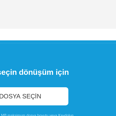
seçin dönüşüm için
 DOSYA SEÇIN
00 MB maksimum dosya boyutu veya
Kaydolun