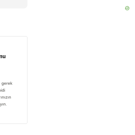
umu
e gerek
idi
ınızın
yın.