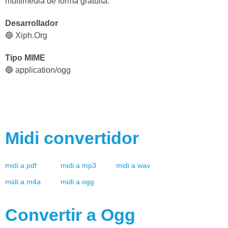
multimedia de forma gratuita.
Desarrollador
🔵 Xiph.Org
Tipo MIME
🔵 application/ogg
Midi
convertidor
midi
a
pdf
midi
a
mp3
midi
a
wav
midi
a
m4a
midi
a
ogg
Convertir a
Ogg