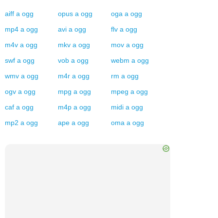
aiff
a
ogg
opus
a
ogg
oga
a
ogg
mp4
a
ogg
avi
a
ogg
flv
a
ogg
m4v
a
ogg
mkv
a
ogg
mov
a
ogg
swf
a
ogg
vob
a
ogg
webm
a
ogg
wmv
a
ogg
m4r
a
ogg
rm
a
ogg
ogv
a
ogg
mpg
a
ogg
mpeg
a
ogg
caf
a
ogg
m4p
a
ogg
midi
a
ogg
mp2
a
ogg
ape
a
ogg
oma
a
ogg