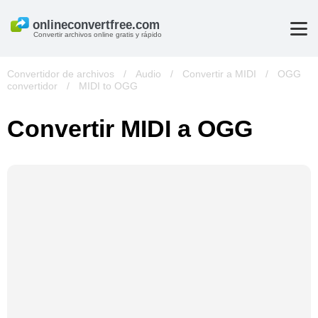
Convertir archivos online gratis y rápido
Convertidor de archivos
/
Audio
/
Convertir a MIDI
/
OGG
convertidor
/
MIDI to OGG
Convertir MIDI a OGG