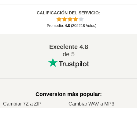
CALIFICACIÓN DEL SERVICIO
:
Promedio
:
4.8
(
205218
Votos
)
Excelente
4.8
de 5
Conversion más popular
:
Cambiar 7Z a ZIP
Cambiar WAV a MP3
Cambiar M4A a MP3
Cambiar EPUB a PDF
×
Cambiar EPUB a MOBI
Cambiar WMA a MP3