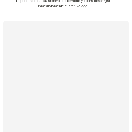
Espere mientras su archivo se convierte y podrá descargar
inmediatamente el archivo ogg.