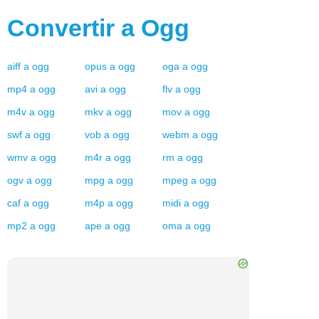
Convertir a
Ogg
aiff
a
ogg
opus
a
ogg
oga
a
ogg
mp4
a
ogg
avi
a
ogg
flv
a
ogg
m4v
a
ogg
mkv
a
ogg
mov
a
ogg
swf
a
ogg
vob
a
ogg
webm
a
ogg
wmv
a
ogg
m4r
a
ogg
rm
a
ogg
ogv
a
ogg
mpg
a
ogg
mpeg
a
ogg
caf
a
ogg
m4p
a
ogg
midi
a
ogg
mp2
a
ogg
ape
a
ogg
oma
a
ogg