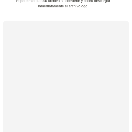
Espere mientras su archivo se convierte y podrá descargar
inmediatamente el archivo ogg.