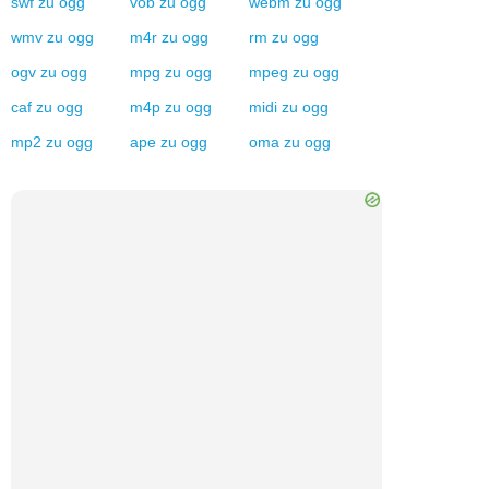
swf
zu
ogg
vob
zu
ogg
webm
zu
ogg
wmv
zu
ogg
m4r
zu
ogg
rm
zu
ogg
ogv
zu
ogg
mpg
zu
ogg
mpeg
zu
ogg
caf
zu
ogg
m4p
zu
ogg
midi
zu
ogg
mp2
zu
ogg
ape
zu
ogg
oma
zu
ogg