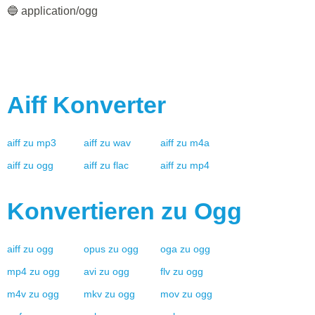
🔵 application/ogg
Aiff
Konverter
aiff
zu
mp3
aiff
zu
wav
aiff
zu
m4a
aiff
zu
ogg
aiff
zu
flac
aiff
zu
mp4
Konvertieren zu
Ogg
aiff
zu
ogg
opus
zu
ogg
oga
zu
ogg
mp4
zu
ogg
avi
zu
ogg
flv
zu
ogg
m4v
zu
ogg
mkv
zu
ogg
mov
zu
ogg