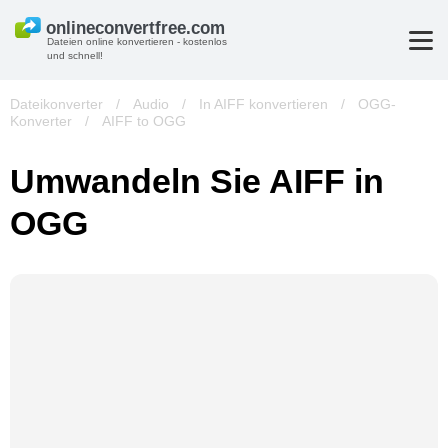
Dateien online konvertieren - kostenlos
und schnell!
Dateikonverter
/
Audio
/
In AIFF konvertieren
/
OGG-
Konverter
/
AIFF to OGG
Umwandeln Sie AIFF in
OGG