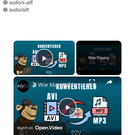
🔵 audio/x-aiff
🔵 audio/aiff
×
Now Playing
Play Video
×
🎬 Wie Man AVI in MP3 Online Kostenlos Konvertiert | Keine Softwareinstallation Erforderlich
Play
Watch on
Video