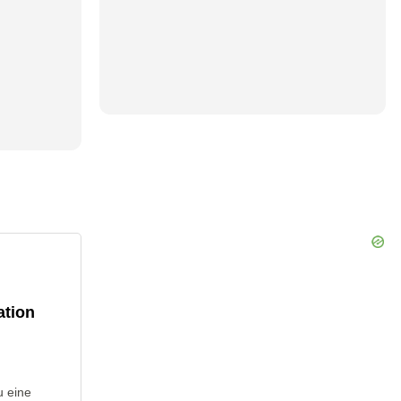
ation
u eine