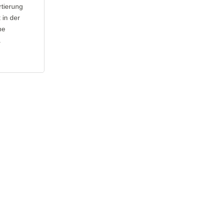
rtierung
 in der
ne
.