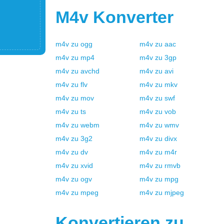
M4v
Konverter
m4v
zu
ogg
m4v
zu
aac
m4v
zu
mp4
m4v
zu
3gp
m4v
zu
avchd
m4v
zu
avi
m4v
zu
flv
m4v
zu
mkv
m4v
zu
mov
m4v
zu
swf
m4v
zu
ts
m4v
zu
vob
m4v
zu
webm
m4v
zu
wmv
m4v
zu
3g2
m4v
zu
divx
m4v
zu
dv
m4v
zu
m4r
m4v
zu
xvid
m4v
zu
rmvb
m4v
zu
ogv
m4v
zu
mpg
m4v
zu
mpeg
m4v
zu
mjpeg
Konvertieren zu