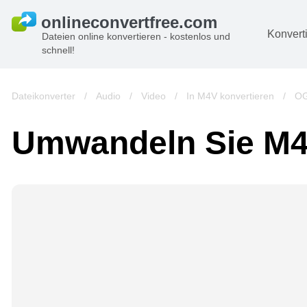
Konvert
Dateien online konvertieren - kostenlos und
schnell!
D
Bi
Dateikonverter
/
Audio
/
Video
/
In M4V konvertieren
/
OG
A
Umwandeln Sie M4
B
A
V