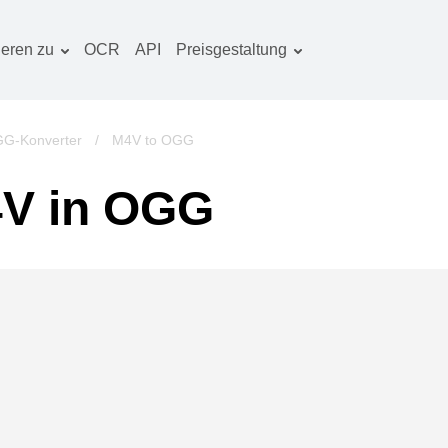
ieren zu
OCR
API
Preisgestaltung
Tarif planen
okumentenkonverter
OCR-Paket
lderkonverter
G-Konverter
/
M4V to OGG
udiokonverter
V in OGG
ücherkonverter
rchivkonverter
ideokonverter