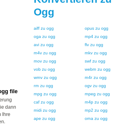
Ogg
aiff
zu
ogg
opus
zu
ogg
oga
zu
ogg
mp4
zu
ogg
avi
zu
ogg
flv
zu
ogg
m4v
zu
ogg
mkv
zu
ogg
mov
zu
ogg
swf
zu
ogg
vob
zu
ogg
webm
zu
ogg
wmv
zu
ogg
m4r
zu
ogg
rm
zu
ogg
ogv
zu
ogg
gg file
mpg
zu
ogg
mpeg
zu
ogg
ierung
caf
zu
ogg
m4p
zu
ogg
Sie dann
midi
zu
ogg
mp2
zu
ogg
 Ihre
ape
zu
ogg
oma
zu
ogg
en.