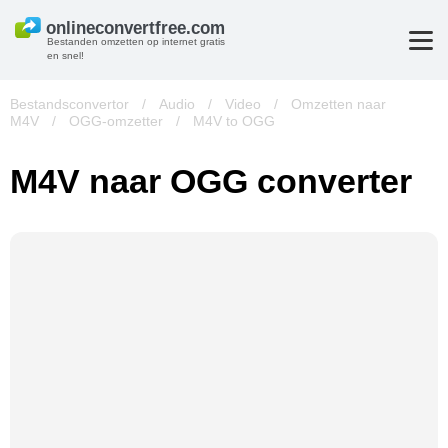
Bestanden omzetten op internet gratis
en snel!
Bestandsconvertor
/
Audio
/
Video
/
Omzetten naar
M4V
/
OGG-omzetter
/
M4V to OGG
M4V naar OGG converter