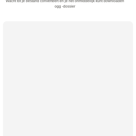
Wacht tot je bestand converteert en je het onmiddellijk kunt downloaden
ogg -dossier