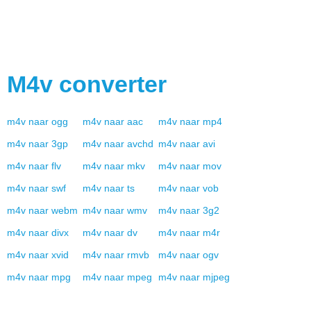
M4v
converter
m4v
naar
ogg
m4v
naar
aac
m4v
naar
mp4
m4v
naar
3gp
m4v
naar
avchd
m4v
naar
avi
m4v
naar
flv
m4v
naar
mkv
m4v
naar
mov
m4v
naar
swf
m4v
naar
ts
m4v
naar
vob
m4v
naar
webm
m4v
naar
wmv
m4v
naar
3g2
m4v
naar
divx
m4v
naar
dv
m4v
naar
m4r
m4v
naar
xvid
m4v
naar
rmvb
m4v
naar
ogv
m4v
naar
mpg
m4v
naar
mpeg
m4v
naar
mjpeg