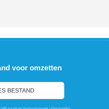
and voor omzetten
ES BESTAND
00 MB maximale bestandsgrootte of
Aanmelden