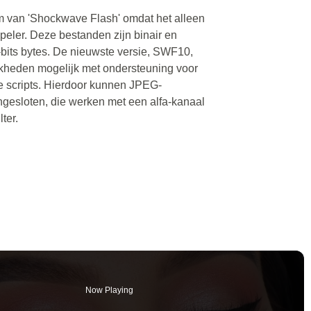
em van 'Shockwave Flash' omdat het alleen
eler. Deze bestanden zijn binair en
bits bytes. De nieuwste versie, SWF10,
jkheden mogelijk met ondersteuning voor
de scripts. Hierdoor kunnen JPEG-
ngesloten, die werken met een alfa-kanaal
ter.
Now Playing