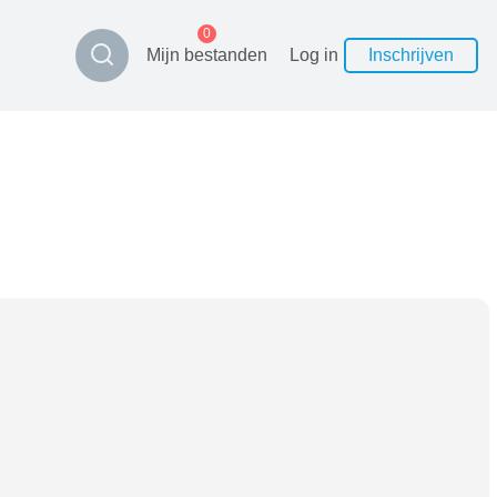
0
Mijn bestanden
Log in
Inschrijven