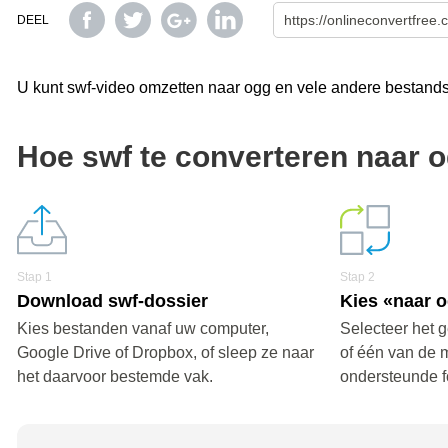
DEEL
U kunt swf-video omzetten naar ogg en vele andere bestandsf
Hoe swf te converteren naar 
Stap 1
Stap 2
Download swf-dossier
Kies «naar 
Kies bestanden vanaf uw computer,
Selecteer het 
Google Drive of Dropbox, of sleep ze naar
of één van de 
het daarvoor bestemde vak.
ondersteunde f