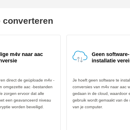
e converteren
lige m4v naar aac
Geen software-
nversie
installatie verei
ren direct de geüploade m4v -
Je hoeft geen software te instal
n omgezette aac -bestanden
conversies van m4v naar aac 
e zorgen ervoor dat alle
gedaan in de cloud, waardoor 
et een geavanceerd niveau
gebruik wordt gemaakt van de
yptie worden beveiligd.
van je computer.