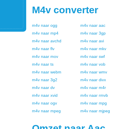
M4v
converter
m4v
naar
ogg
m4v
naar
aac
m4v
naar
mp4
m4v
naar
3gp
m4v
naar
avchd
m4v
naar
avi
m4v
naar
flv
m4v
naar
mkv
m4v
naar
mov
m4v
naar
swf
m4v
naar
ts
m4v
naar
vob
m4v
naar
webm
m4v
naar
wmv
m4v
naar
3g2
m4v
naar
divx
m4v
naar
dv
m4v
naar
m4r
m4v
naar
xvid
m4v
naar
rmvb
m4v
naar
ogv
m4v
naar
mpg
m4v
naar
mpeg
m4v
naar
mjpeg
Omzet naar
Aac