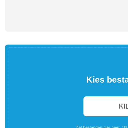
Kies best
KI
Zet bestanden hier neer. 1