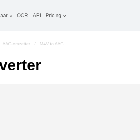
aar
OCR
API
Pricing
Tariefplan
ocumenten converter
OCR-pakket
eeld converter
/
AAC-omzetter
/
M4V to AAC
udio converter
verter
oeken converter
rchieven converter
ideo converter
ebsite-screenshots