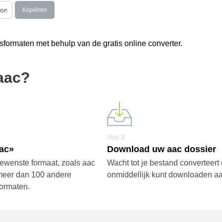
Kopiëren
formaten met behulp van de gratis online converter.
aac?
Stap 3
aac»
Download uw aac dossier
gewenste formaat, zoals aac
Wacht tot je bestand converteert 
meer dan 100 andere
onmiddellijk kunt downloaden aa
ormaten.