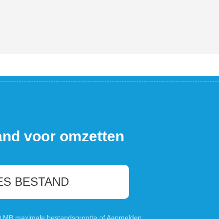
and voor omzetten
ES BESTAND
00 MB maximale bestandsgrootte of
Aanmelden