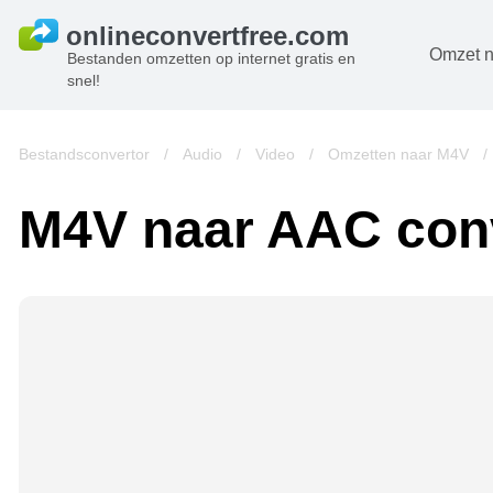
Omzet n
Bestanden omzetten op internet gratis en
snel!
D
B
Bestandsconvertor
/
Audio
/
Video
/
Omzetten naar M4V
A
M4V naar AAC con
B
A
V
w