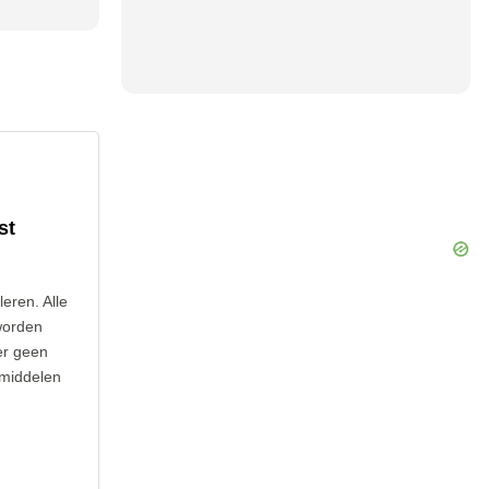
st
leren. Alle
worden
er geen
 middelen