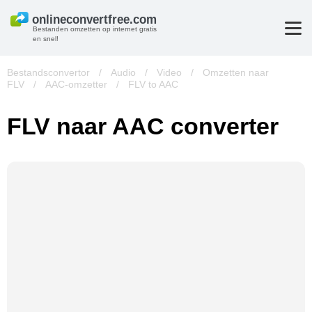
Bestanden omzetten op internet gratis
en snel!
Bestandsconvertor
/
Audio
/
Video
/
Omzetten naar
FLV
/
AAC-omzetter
/
FLV to AAC
FLV naar AAC converter