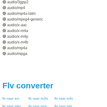
🔵 audio/3gpp2
🔵 audio/mp4
🔵 audio/mp4a-latm
🔵 audio/mpeg4-generic
🔵 audio/x-aac
🔵 audio/x-m4a
🔵 audio/x-m4p
🔵 audio/x-m4b
🔵 audio/mp4a
🔵 audio/mpga
Flv
converter
flv
naar
avi
flv
naar
m2ts
flv
naar
m4v
flv
naar
mkv
flv
naar
mov
flv
naar
mts