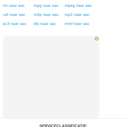
rm
naar
aac
mpg
naar
aac
mpeg
naar
aac
caf
naar
aac
m4p
naar
aac
mp2
naar
aac
ac3
naar
aac
dts
naar
aac
mmf
naar
aac
SERVICECLASSIFICATIE
: