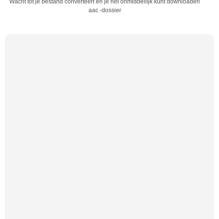
Wacht tot je bestand converteert en je het onmiddellijk kunt downloaden
aac -dossier