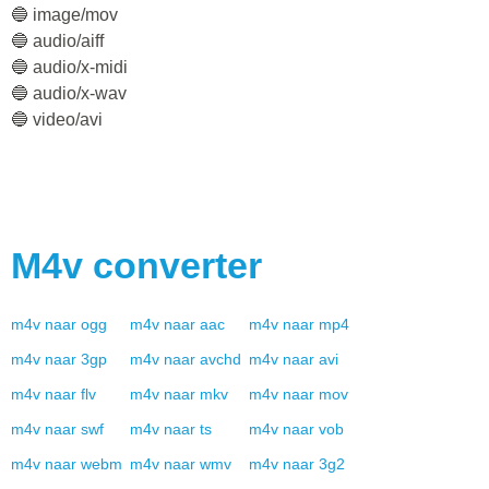
🔵 image/mov
🔵 audio/aiff
🔵 audio/x-midi
🔵 audio/x-wav
🔵 video/avi
M4v
converter
m4v
naar
ogg
m4v
naar
aac
m4v
naar
mp4
m4v
naar
3gp
m4v
naar
avchd
m4v
naar
avi
m4v
naar
flv
m4v
naar
mkv
m4v
naar
mov
m4v
naar
swf
m4v
naar
ts
m4v
naar
vob
m4v
naar
webm
m4v
naar
wmv
m4v
naar
3g2