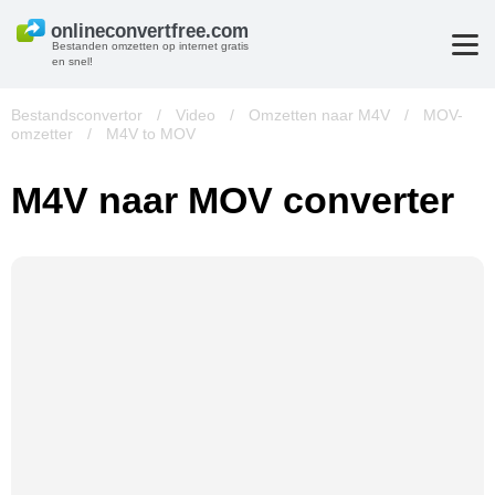
Bestanden omzetten op internet gratis
en snel!
Bestandsconvertor
/
Video
/
Omzetten naar M4V
/
MOV-
omzetter
/
M4V to MOV
M4V naar MOV converter