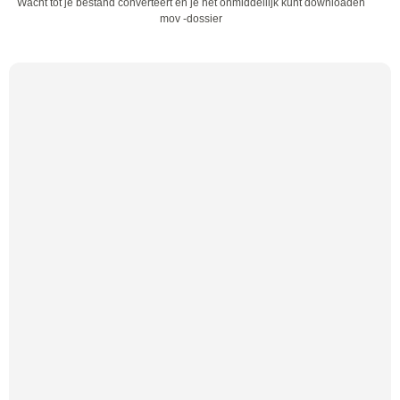
Wacht tot je bestand converteert en je het onmiddellijk kunt downloaden
mov -dossier