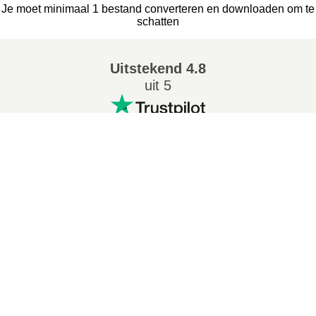
Je moet minimaal 1 bestand converteren en downloaden om te
schatten
Uitstekend
4.8
uit 5
Populaire conversies
:
7Z naar ZIP converter
WAV naar MP3 converter
M4A naar MP3 converter
EPUB naar PDF converter
EPUB naar MOBI converter
WMA naar MP3 converter
RAR naar ZIP converter
MP3 naar OGG converter
M4A naar WAV converter
AIFF naar MP3 converter