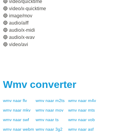
🔵 video/quicktime
🔵 video/x-quicktime
🔵 image/mov
🔵 audio/aiff
🔵 audio/x-midi
🔵 audio/x-wav
🔵 video/avi
Wmv
converter
wmv
naar
flv
wmv
naar
m2ts
wmv
naar
m4v
wmv
naar
mkv
wmv
naar
mov
wmv
naar
mts
wmv
naar
swf
wmv
naar
ts
wmv
naar
vob
wmv
naar
webm
wmv
naar
3g2
wmv
naar
asf