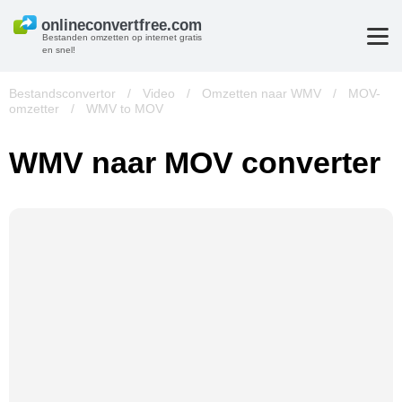
Bestanden omzetten op internet gratis
en snel!
Bestandsconvertor
/
Video
/
Omzetten naar WMV
/
MOV-
omzetter
/
WMV to MOV
WMV naar MOV converter