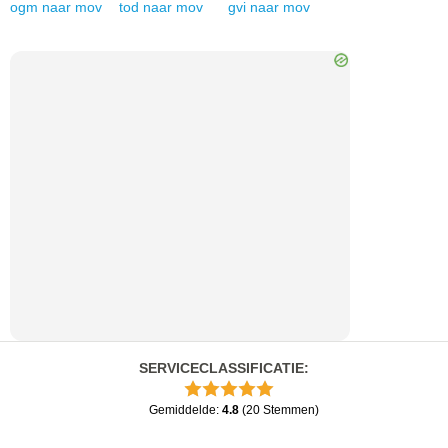
ogm
naar
mov
tod
naar
mov
gvi
naar
mov
SERVICECLASSIFICATIE
:
Gemiddelde
:
4.8
(
20
Stemmen
)