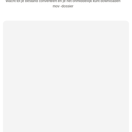
Wacht tot je bestand converteert en je het onmiddellijk kunt downloaden
mov -dossier