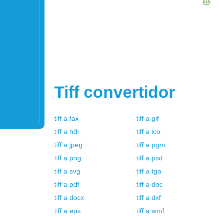
Tiff
convertidor
tiff
a
fax
tiff
a
gif
tiff
a
hdr
tiff
a
ico
tiff
a
jpeg
tiff
a
pgm
tiff
a
png
tiff
a
psd
tiff
a
svg
tiff
a
tga
tiff
a
pdf
tiff
a
doc
tiff
a
docx
tiff
a
dxf
tiff
a
eps
tiff
a
wmf