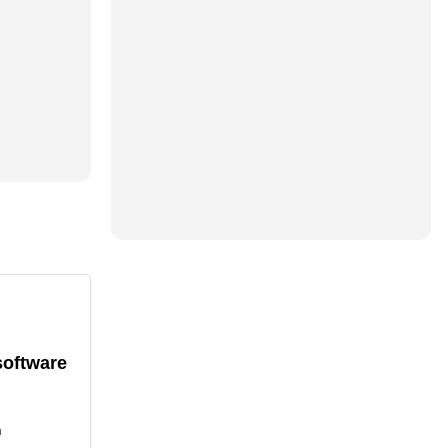
software
n