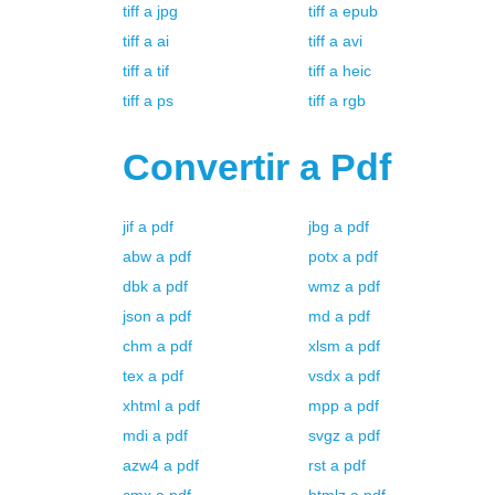
tiff
a
jpg
tiff
a
epub
tiff
a
ai
tiff
a
avi
tiff
a
tif
tiff
a
heic
tiff
a
ps
tiff
a
rgb
Convertir a
Pdf
jif
a
pdf
jbg
a
pdf
abw
a
pdf
potx
a
pdf
dbk
a
pdf
wmz
a
pdf
json
a
pdf
md
a
pdf
chm
a
pdf
xlsm
a
pdf
tex
a
pdf
vsdx
a
pdf
xhtml
a
pdf
mpp
a
pdf
mdi
a
pdf
svgz
a
pdf
azw4
a
pdf
rst
a
pdf