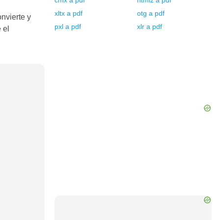
cmx
a
pdf
htmlz
a
pdf
xltx
a
pdf
otg
a
pdf
nvierte y
pxl
a
pdf
xlr
a
pdf
 el