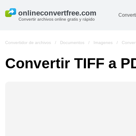
Converti
Convertir archivos online gratis y rápido
D
I
Convertidor de archivos
/
Documentos
/
Imagenes
/
Convert
A
Convertir TIFF a P
Li
Ar
V
si
pa