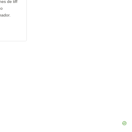
es de tiff
no
nador.