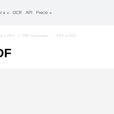
r a
OCR
API
Precio
Plan tarifario
ocumentos convertidor
Paquete de OCR
magines convertidor
ir a TIFF
/
PDF convertidor
/
TIFF to PDF
udio convertidor
DF
bros convertidor
chivos convertidor
ideo convertidor
tio web-captura de
ntalla