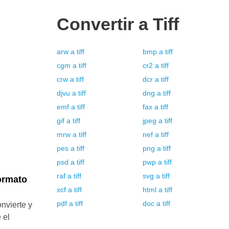
Convertir a
Tiff
arw
a
tiff
bmp
a
tiff
cgm
a
tiff
cr2
a
tiff
crw
a
tiff
dcr
a
tiff
djvu
a
tiff
dng
a
tiff
emf
a
tiff
fax
a
tiff
gif
a
tiff
jpeg
a
tiff
mrw
a
tiff
nef
a
tiff
pes
a
tiff
png
a
tiff
psd
a
tiff
pwp
a
tiff
raf
a
tiff
svg
a
tiff
ormato
xcf
a
tiff
html
a
tiff
pdf
a
tiff
doc
a
tiff
nvierte y
 el