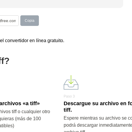
Copia
l convertidor en línea gratuito.
ff?
Paso 3
archivos «a tiff»
Descargue su archivo en f
tiff.
ivos tiff o cualquier otro
Espere mientras su archivo se co
quieras (más de 100
podrá descargar inmediatamente
tibles)