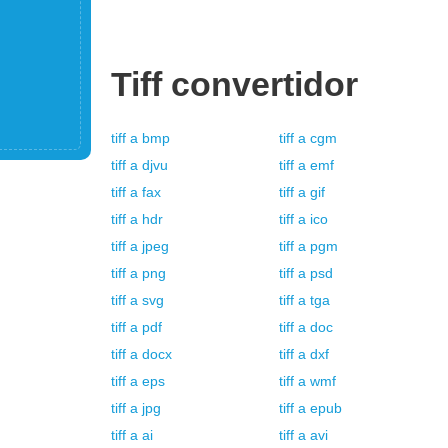
Tiff
convertidor
tiff
a
bmp
tiff
a
cgm
tiff
a
djvu
tiff
a
emf
tiff
a
fax
tiff
a
gif
tiff
a
hdr
tiff
a
ico
tiff
a
jpeg
tiff
a
pgm
tiff
a
png
tiff
a
psd
tiff
a
svg
tiff
a
tga
tiff
a
pdf
tiff
a
doc
tiff
a
docx
tiff
a
dxf
tiff
a
eps
tiff
a
wmf
tiff
a
jpg
tiff
a
epub
tiff
a
ai
tiff
a
avi