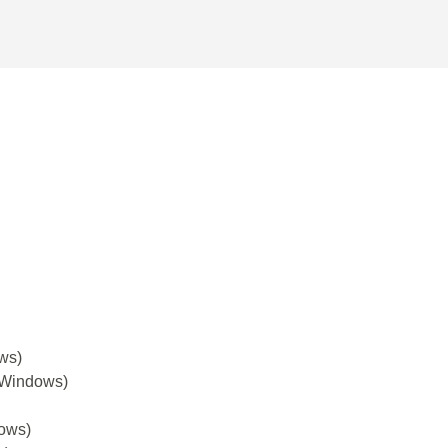
ws)
(Windows)
ows)