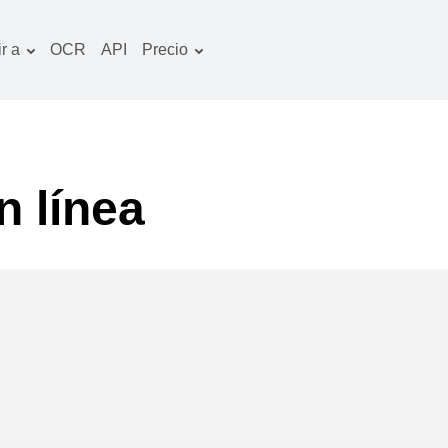
r a
OCR
API
Precio
Plan tarifario
ocumentos convertidor
Paquete de OCR
magines convertidor
udio convertidor
n línea
bros convertidor
chivos convertidor
ideo convertidor
tio web-captura de
ntalla