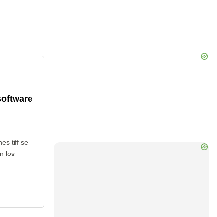
software
n
es tiff se
n los