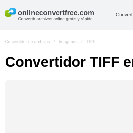
Converti
Convertir archivos online gratis y rápido
D
I
Convertidor de archivos
/
Imagenes
/
TIFF
A
Convertidor TIFF e
Li
Ar
V
si
pa