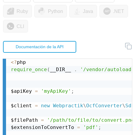
Ruby
Python
Java
.NET
CLI
Documentación de la API
<
?
require_once
(
__DIR__ 
.
'/vendor/autoload.
$apiKey 
=
'myApiKey'
;
$client 
=
new
Webpractik
\
OcfConverter
\
Sdk
$filePath 
=
'/path/to/file/to/convert.png
$extensionToConvertTo 
=
'pdf'
;