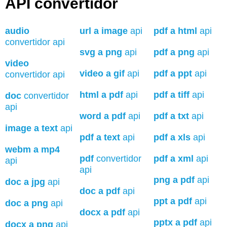
API convertidor
audio
url a image
api
pdf a html
api
convertidor api
svg a png
api
pdf a png
api
video
video a gif
api
pdf a ppt
api
convertidor api
html a pdf
api
pdf a tiff
api
doc
convertidor
api
word a pdf
api
pdf a txt
api
image a text
api
pdf a text
api
pdf a xls
api
webm a mp4
pdf
convertidor
pdf a xml
api
api
api
png a pdf
api
doc a jpg
api
doc a pdf
api
ppt a pdf
api
doc a png
api
docx a pdf
api
pptx a pdf
api
docx a png
api