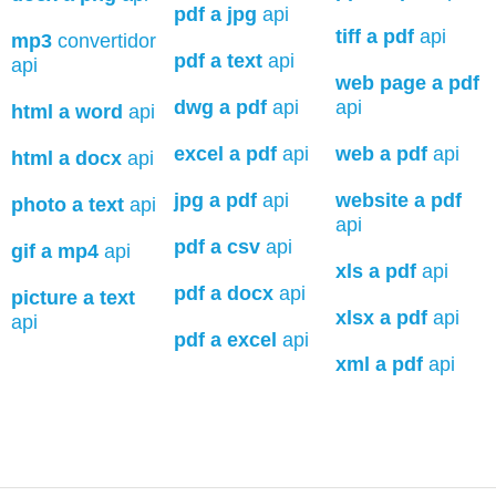
pdf a jpg
api
tiff a pdf
api
mp3
convertidor
pdf a text
api
api
web page a pdf
dwg a pdf
api
api
html a word
api
excel a pdf
api
web a pdf
api
html a docx
api
jpg a pdf
api
website a pdf
photo a text
api
api
pdf a csv
api
gif a mp4
api
xls a pdf
api
pdf a docx
api
picture a text
xlsx a pdf
api
api
pdf a excel
api
xml a pdf
api