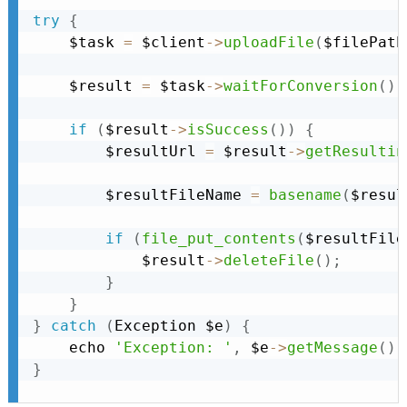
try
{
    $task 
=
 $client
-
>
uploadFile
(
$filePath
    $result 
=
 $task
-
>
waitForConversion
(
)
;
if
(
$result
-
>
isSuccess
(
)
)
{
        $resultUrl 
=
 $result
-
>
getResultin
        $resultFileName 
=
basename
(
$resul
if
(
file_put_contents
(
$resultFile
            $result
-
>
deleteFile
(
)
;
}
}
}
catch
(
Exception
 $e
)
{
    echo 
'Exception: '
,
 $e
-
>
getMessage
(
)
,
}