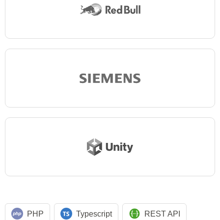
PHP
Typescript
REST API