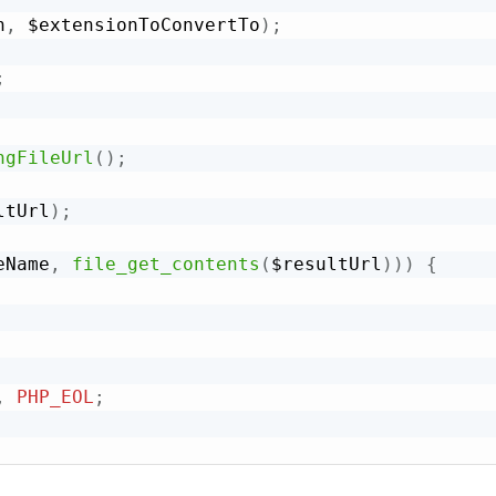
h
,
 $extensionToConvertTo
)
;
;
ngFileUrl
(
)
;
ltUrl
)
;
eName
,
file_get_contents
(
$resultUrl
)
)
)
{
,
PHP_EOL
;