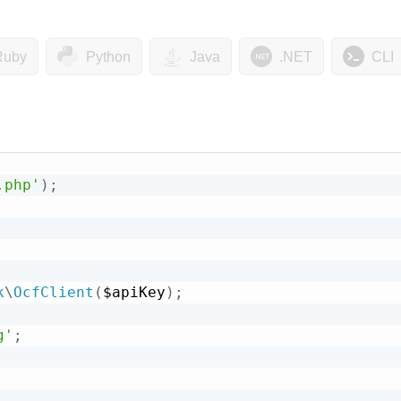
Ruby
Python
Java
.NET
CLI
.php'
)
;
k
\
OcfClient
(
$apiKey
)
;
g'
;