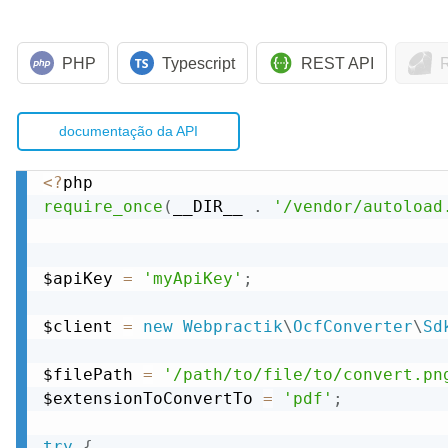
PHP
Typescript
REST API
documentação da API
<
?
require_once
(
__DIR__ 
.
'/vendor/autoload
$apiKey 
=
'myApiKey'
;
$client 
=
new
Webpractik
\
OcfConverter
\
Sd
$filePath 
=
'/path/to/file/to/convert.pn
$extensionToConvertTo 
=
'pdf'
;
try
{