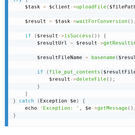
    $task 
=
 $client
-
>
uploadFile
(
$filePat
    $result 
=
 $task
-
>
waitForConversion
(
)
if
(
$result
-
>
isSuccess
(
)
)
{
        $resultUrl 
=
 $result
-
>
getResulti
        $resultFileName 
=
basename
(
$resu
if
(
file_put_contents
(
$resultFil
            $result
-
>
deleteFile
(
)
;
}
}
}
catch
(
Exception
 $e
)
{
    echo 
'Exception: '
,
 $e
-
>
getMessage
(
)
}