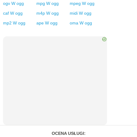
ogv
W
ogg
mpg
W
ogg
mpeg
W
ogg
caf
W
ogg
m4p
W
ogg
midi
W
ogg
mp2
W
ogg
ape
W
ogg
oma
W
ogg
OCENA USŁUGI
: