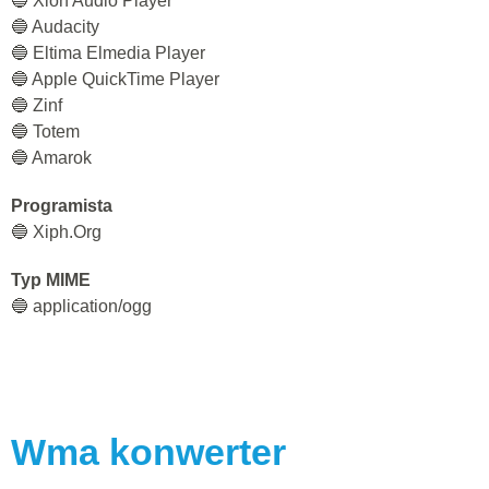
🔵 Xion Audio Player
🔵 Audacity
🔵 Eltima Elmedia Player
🔵 Apple QuickTime Player
🔵 Zinf
🔵 Totem
🔵 Amarok
Programista
🔵 Xiph.Org
Typ MIME
🔵 application/ogg
Wma
konwerter