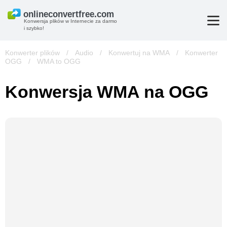
Konwersja plików w Internecie za darmo
i szybko!
Konwerter plików
/
Audio
/
Konwertuj na WMA
/
Konwerter
OGG
/
WMA to OGG
Konwersja WMA na OGG