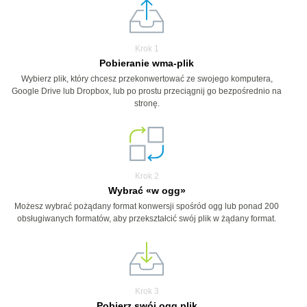
Krok 1
Pobieranie wma-plik
Wybierz plik, który chcesz przekonwertować ze swojego komputera,
Google Drive lub Dropbox, lub po prostu przeciągnij go bezpośrednio na
stronę.
Krok 2
Wybrać «w ogg»
Możesz wybrać pożądany format konwersji spośród ogg lub ponad 200
obsługiwanych formatów, aby przekształcić swój plik w żądany format.
Krok 3
Pobierz swój ogg plik