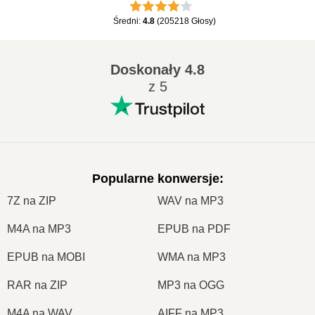
Średni
:
4.8
(
205218
Głosy
)
Doskonały
4.8
z 5
Popularne konwersje
:
7Z na ZIP
WAV na MP3
M4A na MP3
EPUB na PDF
EPUB na MOBI
WMA na MP3
RAR na ZIP
MP3 na OGG
M4A na WAV
AIFF na MP3