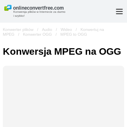
Konwersja plików w Internecie za darmo
i szybko!
Konwerter plików
/
Audio
/
Wideo
/
Konwertuj na
MPEG
/
Konwerter OGG
/
MPEG to OGG
Konwersja MPEG na OGG