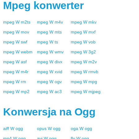
Mpeg
konwerter
mpeg
W
m2ts
mpeg
W
m4v
mpeg
W
mkv
mpeg
W
mov
mpeg
W
mts
mpeg
W
mxf
mpeg
W
swf
mpeg
W
ts
mpeg
W
vob
mpeg
W
webm
mpeg
W
wmv
mpeg
W
3g2
mpeg
W
asf
mpeg
W
divx
mpeg
W
m2v
mpeg
W
m4r
mpeg
W
xvid
mpeg
W
rmvb
mpeg
W
rm
mpeg
W
ogv
mpeg
W
mpg
mpeg
W
mp2
mpeg
W
ac3
mpeg
W
mjpeg
Konwersja na
Ogg
aiff
W
ogg
opus
W
ogg
oga
W
ogg
mp4
W
ogg
avi
W
ogg
flv
W
ogg