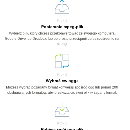
Krok 1
Pobieranie mpeg-plik
Wybierz plik, który chcesz przekonwertować ze swojego komputera,
Google Drive lub Dropbox, lub po prostu przeciągnij go bezpośrednio na
stronę.
Krok 2
Wybrać «w ogg»
Możesz wybrać pożądany format konwersji spośród ogg lub ponad 200
obsługiwanych formatów, aby przekształcić swój plik w żądany format.
Krok 3
Pobierz swój ogg plik