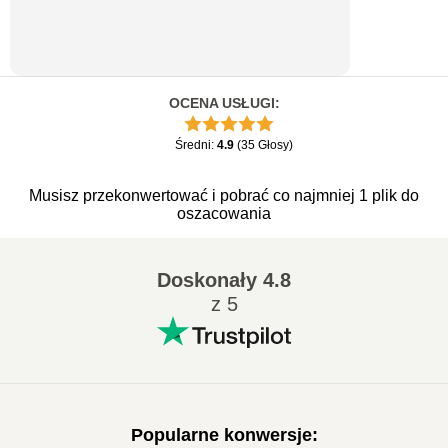
OCENA USŁUGI
:
Średni
:
4.9
(
35
Głosy
)
Musisz przekonwertować i pobrać co najmniej 1 plik do
oszacowania
Doskonały
4.8
z 5
Popularne konwersje
: