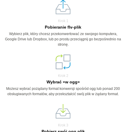
Krok 1
Pobieranie flv-plik
Wybierz plik, który chcesz przekonwertować ze swojego komputera,
Google Drive lub Dropbox, lub po prostu przeciągnij go bezpośrednio na
stronę.
Krok 2
Wybrać «w ogg»
Możesz wybrać pożądany format konwersji spośród ogg lub ponad 200
obsługiwanych formatów, aby przekształcić swój plik w żądany format.
Krok 3
Pobierz swój ogg plik