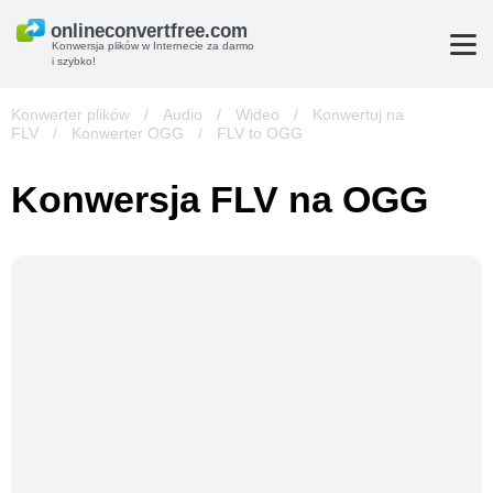
Konwersja plików w Internecie za darmo
i szybko!
Konwerter plików
/
Audio
/
Wideo
/
Konwertuj na
FLV
/
Konwerter OGG
/
FLV to OGG
Konwersja FLV na OGG