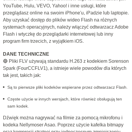
YouTube, Hulu, VEVO, Yahoo! i inne usługi, które
przeglądasz online na swoim iPhone'u, iPadzie lub laptopie.
Aby uzyskać dostęp do plików wideo Flash na różnych
systemach operacyjnych, należy włączyć odtwarzacz Adobe
Flash i wtyczkę do przeglądarki internetowej lub inny
program firm trzecich, z wyjątkiem iOS.
DANE TECHNICZNE
🔵 Pliki FLV używają standardu H.263 z kodekiem Sorenson
Spark (FourCCFLV1), a istnieje wiele powodów dla których
tak jest, takich jak:
Są to pierwsze pliki kodeków wspierane przez odtwarzacz Flash.
Częste użycie w innych wersjach, które również obsługują ten
sam kodek.
Dźwięk można nagrywać na filmie za pomocą mikrofonu i
kodeka Nellymoser Asao. Poprzez użycie kafelka bitmapy
oraz kompresji stratnej przy jednoczesnym zmniejszeniu