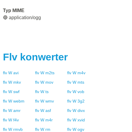
Typ MIME
🔵 application/ogg
Flv
konwerter
flv
W
avi
flv
W
m2ts
flv
W
m4v
flv
W
mkv
flv
W
mov
flv
W
mts
flv
W
swf
flv
W
ts
flv
W
vob
flv
W
webm
flv
W
wmv
flv
W
3g2
flv
W
amr
flv
W
asf
flv
W
divx
flv
W
f4v
flv
W
m4r
flv
W
xvid
flv
W
rmvb
flv
W
rm
flv
W
ogv