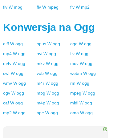
flv
W
mpg
flv
W
mpeg
flv
W
mp2
Konwersja na
Ogg
aiff
W
ogg
opus
W
ogg
oga
W
ogg
mp4
W
ogg
avi
W
ogg
flv
W
ogg
m4v
W
ogg
mkv
W
ogg
mov
W
ogg
swf
W
ogg
vob
W
ogg
webm
W
ogg
wmv
W
ogg
m4r
W
ogg
rm
W
ogg
ogv
W
ogg
mpg
W
ogg
mpeg
W
ogg
caf
W
ogg
m4p
W
ogg
midi
W
ogg
mp2
W
ogg
ape
W
ogg
oma
W
ogg