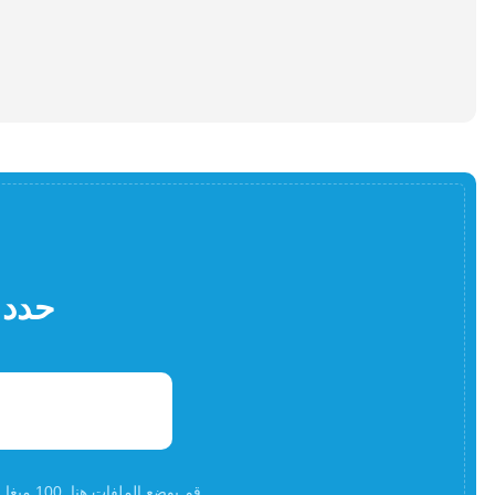
حدد 
قم بوضع الملفات هنا. 100 ميغا بايت كحد أقصى لحجم الملف أوالتسجيلأ و