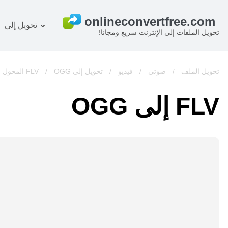
تحويل إلى
تحويل الملفات إلى الإنترنت سريع ومجانا!
خطة
المستند المحول
OCR ر
صورة المحول
تحويل الملف
/
صوتي
/
فيديو
/
تحويل إلى FLV
OGG المحول
/
صوت المحول
FLV إلى OGG
كتب المحول
أرشيف المحول
فيديو المحول
الموقع-screenshot