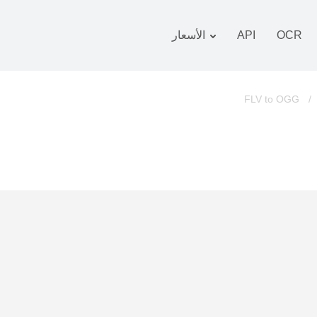
OCR
API
الأسعار
 التعريفة
زمة
FLV to OGG
/