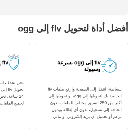
أفضل أداة لتحويل flv إلى ogg
flv إلى ogg بسرعة
flv إلى ogg آمنة
وسهولة
نحن نحذف المل
ببساطة، انتقل إلى الصفحة وارفع ملفات flv
الخاصة بك لتحويلها إلى ogg، أو تحويلها إلى
24 ساعة. نح
أكثر من 250 تنسيق مختلف للملفات، دون
لجميع الملفات عب
الحاجة إلى تسجيل، بدون أي إطالة وبدون
تزعم أو تحميل أي بريد إلكتروني أو مائي.