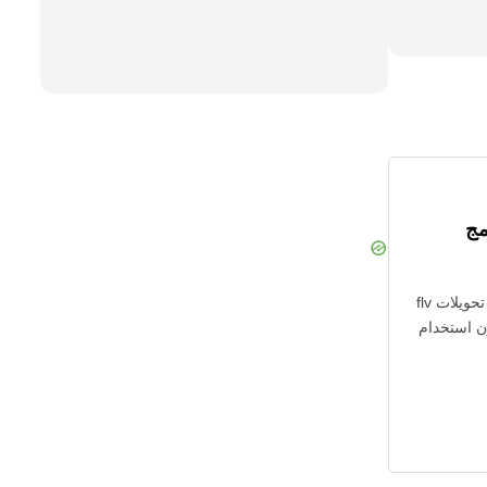
مج
لا تحتاج إلى تثبيت أي برنامج. جميع تحويلات flv
بدون استخدام