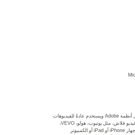
🔵 تم تعريف تنسيق الفيديو فلاش هذا من قِبل أنظمة Adobe ويستخدم عادةً للفيديوهات
على الإنترنت. يوجد عدة مستخدمين لتنسيق فيديو فلاش، مثل يوتيوب، هولو، VEVO،
ياهو! وغيرها من الخدمات التي تتصفحها على جهاز iPhone أو iPad أو الكمبيوتر