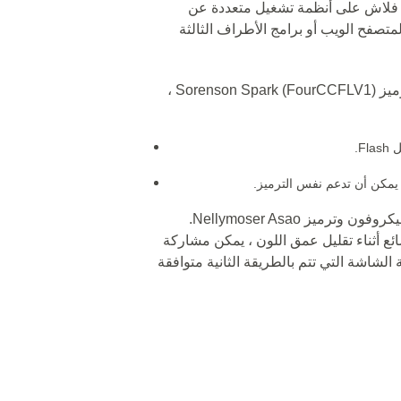
 فلاش على أنظمة تشغيل متعددة عن
Adobe Flash Pl وملحق المتصفح الويب أو برامج الأطراف الثالثة
🔵 تستخدم ملفات FLV معيار H.263 تحت ترميز Sorenson Spark (FourCCFLV1) ،
F.
 يمكن أن تدعم نفس الترميز.
يمكن تسجيل الصوت فوق الفيديو باستخدام ميكروفون وترميز Nellymoser Asao.
ئع أثناء تقليل عمق اللون ، يمكن مشاركة
لشاشة التي تتم بالطريقة الثانية متوافقة