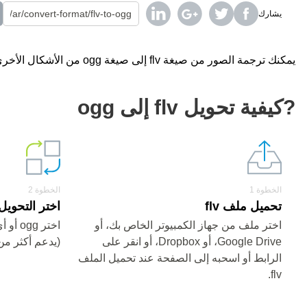
يشارك
يمكنك ترجمة الصور من صيغة flv إلى صيغة ogg من الأشكال الأخرى باستخدام محول على الإنترنت مجانا.
?كيفية تحويل flv إلى ogg
الخطوة 1
الخطوة 2
تحميل ملف flv
اختر التحويل من flv
اختر ملف من جهاز الكمبيوتر الخاص بك، أو
اختر g
Google Drive، أو Dropbox، أو انقر على
(يدعم أكثر من 200 صيغ
الرابط أو اسحبه إلى الصفحة عند تحميل الملف
flv.