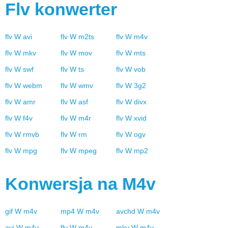
Flv
konwerter
flv
W
avi
flv
W
m2ts
flv
W
m4v
flv
W
mkv
flv
W
mov
flv
W
mts
flv
W
swf
flv
W
ts
flv
W
vob
flv
W
webm
flv
W
wmv
flv
W
3g2
flv
W
amr
flv
W
asf
flv
W
divx
flv
W
f4v
flv
W
m4r
flv
W
xvid
flv
W
rmvb
flv
W
rm
flv
W
ogv
flv
W
mpg
flv
W
mpeg
flv
W
mp2
Konwersja na
M4v
gif
W
m4v
mp4
W
m4v
avchd
W
m4v
avi
W
m4v
flv
W
m4v
mkv
W
m4v