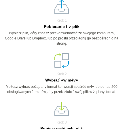
Krok 1
Pobieranie flv-plik
Wybierz plik, który chcesz przekonwertować ze swojego komputera,
Google Drive lub Dropbox, lub po prostu przeciągnij go bezpośrednio na
stronę.
Krok 2
Wybrać «w m4v»
Możesz wybrać pożądany format konwersji spośród m4v lub ponad 200
obsługiwanych formatów, aby przekształcić swój plik w żądany format.
Krok 3
Pobierz swój m4v plik