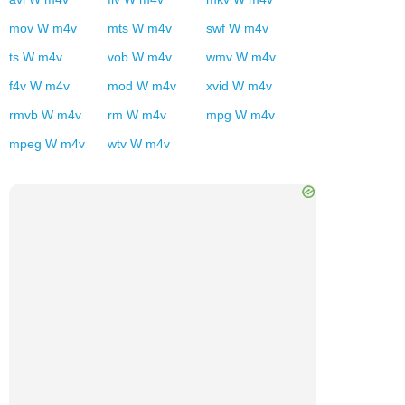
mov
W
m4v
mts
W
m4v
swf
W
m4v
ts
W
m4v
vob
W
m4v
wmv
W
m4v
f4v
W
m4v
mod
W
m4v
xvid
W
m4v
rmvb
W
m4v
rm
W
m4v
mpg
W
m4v
mpeg
W
m4v
wtv
W
m4v