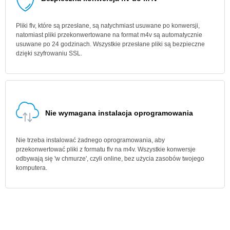
Pliki flv, które są przesłane, są natychmiast usuwane po konwersji,
natomiast pliki przekonwertowane na format m4v są automatycznie
usuwane po 24 godzinach. Wszystkie przesłane pliki są bezpieczne
dzięki szyfrowaniu SSL.
Nie wymagana instalacja oprogramowania
Nie trzeba instalować żadnego oprogramowania, aby
przekonwertować pliki z formatu flv na m4v. Wszystkie konwersje
odbywają się 'w chmurze', czyli online, bez użycia zasobów twojego
komputera.