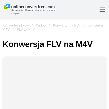
Konwersja plików w Internecie za darmo
i szybko!
Konwerter plików
/
Wideo
/
Konwertuj na FLV
/
Konwerter
M4V
/
FLV to M4V
Konwersja FLV na M4V