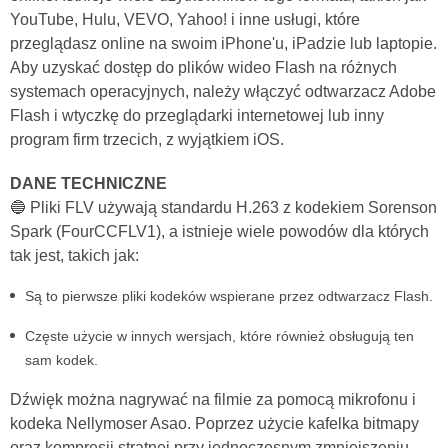
YouTube, Hulu, VEVO, Yahoo! i inne usługi, które
przeglądasz online na swoim iPhone'u, iPadzie lub laptopie.
Aby uzyskać dostęp do plików wideo Flash na różnych
systemach operacyjnych, należy włączyć odtwarzacz Adobe
Flash i wtyczkę do przeglądarki internetowej lub inny
program firm trzecich, z wyjątkiem iOS.
DANE TECHNICZNE
🔵 Pliki FLV używają standardu H.263 z kodekiem Sorenson
Spark (FourCCFLV1), a istnieje wiele powodów dla których
tak jest, takich jak:
Są to pierwsze pliki kodeków wspierane przez odtwarzacz Flash.
Częste użycie w innych wersjach, które również obsługują ten
sam kodek.
Dźwięk można nagrywać na filmie za pomocą mikrofonu i
kodeka Nellymoser Asao. Poprzez użycie kafelka bitmapy
oraz kompresji stratnej przy jednoczesnym zmniejszeniu