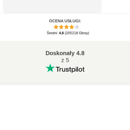
OCENA USŁUGI
:
Średni
:
4.8
(
205218
Głosy
)
Doskonały
4.8
z 5
Popularne konwersje
:
×
7Z na ZIP
WAV na MP3
Now Playing
M4A na MP3
EPUB na PDF
Play Video