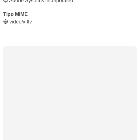
🔵 Adobe Systems Incorporated
Tipo MIME
🔵 video/x-flv