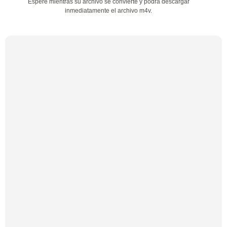
Espere mientras su archivo se convierte y podrá descargar
inmediatamente el archivo m4v.