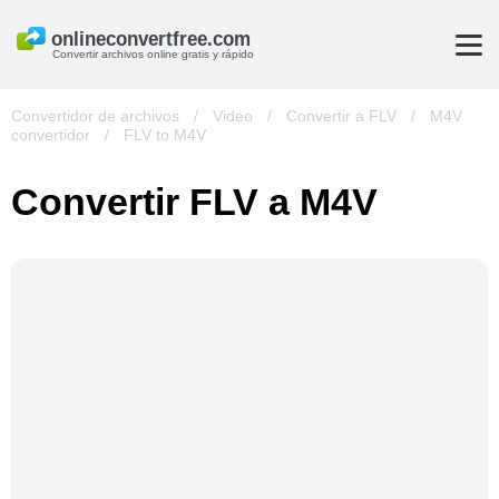
Convertir archivos online gratis y rápido
Convertidor de archivos
/
Video
/
Convertir a FLV
/
M4V
convertidor
/
FLV to M4V
Convertir FLV a M4V