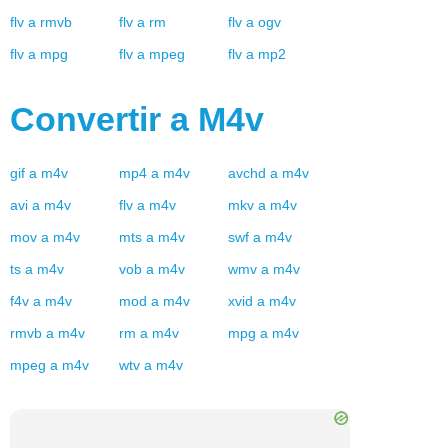
flv
a
rmvb
flv
a
rm
flv
a
ogv
flv
a
mpg
flv
a
mpeg
flv
a
mp2
Convertir a
M4v
gif
a
m4v
mp4
a
m4v
avchd
a
m4v
avi
a
m4v
flv
a
m4v
mkv
a
m4v
mov
a
m4v
mts
a
m4v
swf
a
m4v
ts
a
m4v
vob
a
m4v
wmv
a
m4v
f4v
a
m4v
mod
a
m4v
xvid
a
m4v
rmvb
a
m4v
rm
a
m4v
mpg
a
m4v
mpeg
a
m4v
wtv
a
m4v