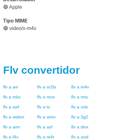
🔵 Apple
Tipo MIME
🔵 video/x-m4v
Flv
convertidor
flv
a
avi
flv
a
m2ts
flv
a
m4v
flv
a
mkv
flv
a
mov
flv
a
mts
flv
a
swf
flv
a
ts
flv
a
vob
flv
a
webm
flv
a
wmv
flv
a
3g2
flv
a
amr
flv
a
asf
flv
a
divx
flv
a
f4v
flv
a
m4r
flv
a
xvid