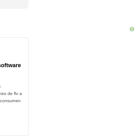
software
n
es de flv a
o consumen