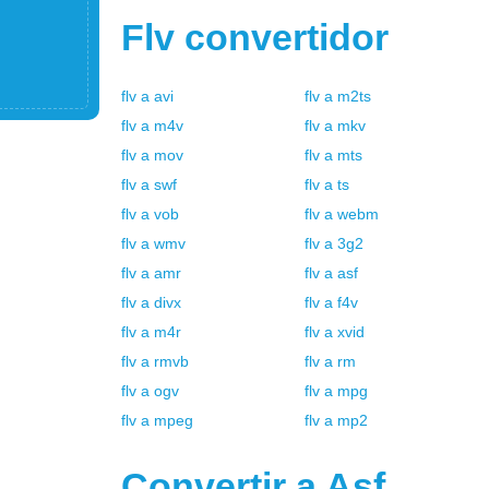
Flv
convertidor
flv
a
avi
flv
a
m2ts
flv
a
m4v
flv
a
mkv
flv
a
mov
flv
a
mts
flv
a
swf
flv
a
ts
flv
a
vob
flv
a
webm
flv
a
wmv
flv
a
3g2
flv
a
amr
flv
a
asf
flv
a
divx
flv
a
f4v
flv
a
m4r
flv
a
xvid
flv
a
rmvb
flv
a
rm
flv
a
ogv
flv
a
mpg
flv
a
mpeg
flv
a
mp2
Convertir a
Asf