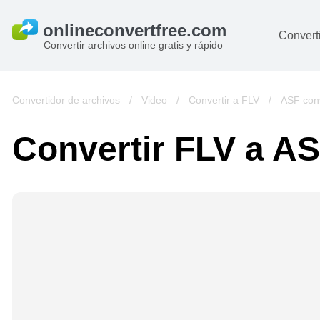
Converti
Convertir archivos online gratis y rápido
D
I
Convertidor de archivos
/
Video
/
Convertir a FLV
/
ASF conv
A
Convertir FLV a A
Li
Ar
V
si
pa