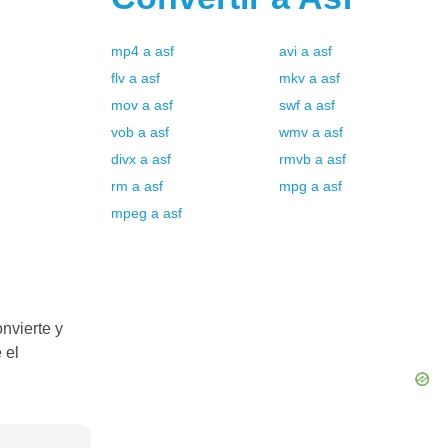
mp4
a
asf
avi
a
asf
flv
a
asf
mkv
a
asf
mov
a
asf
swf
a
asf
vob
a
asf
wmv
a
asf
divx
a
asf
rmvb
a
asf
rm
a
asf
mpg
a
asf
mpeg
a
asf
nvierte y
 el