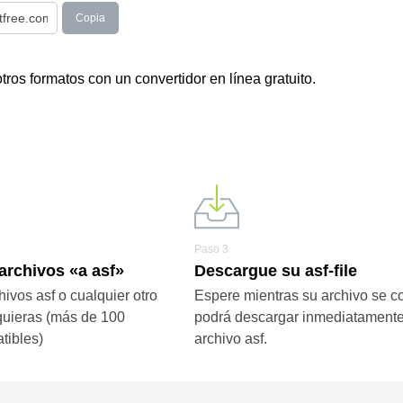
Copia
tros formatos con un convertidor en línea gratuito.
Paso 3
archivos «a asf»
Descargue su asf-file
ivos asf o cualquier otro
Espere mientras su archivo se co
quieras (más de 100
podrá descargar inmediatamente
tibles)
archivo asf.