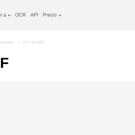
r a
OCR
API
Precio
Plan tarifario
ocumentos convertidor
Paquete de OCR
magines convertidor
ertidor
/
FLV to ASF
udio convertidor
SF
bros convertidor
chivos convertidor
ideo convertidor
tio web-captura de
ntalla