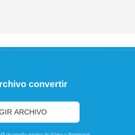
rchivo convertir
GIR ARCHIVO
0 MB de tamaño máximo de fichero o
Registrarse