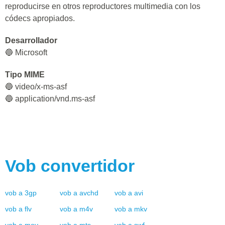
reproducirse en otros reproductores multimedia con los
códecs apropiados.
Desarrollador
🔵 Microsoft
Tipo MIME
🔵 video/x-ms-asf
🔵 application/vnd.ms-asf
Vob
convertidor
vob
a
3gp
vob
a
avchd
vob
a
avi
vob
a
flv
vob
a
m4v
vob
a
mkv