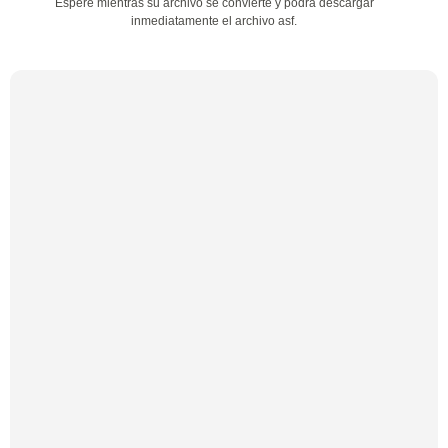
Espere mientras su archivo se convierte y podrá descargar
inmediatamente el archivo asf.