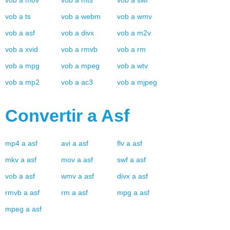
vob
a
mov
vob
a
mts
vob
a
swf
vob
a
ts
vob
a
webm
vob
a
wmv
vob
a
asf
vob
a
divx
vob
a
m2v
vob
a
xvid
vob
a
rmvb
vob
a
rm
vob
a
mpg
vob
a
mpeg
vob
a
wtv
vob
a
mp2
vob
a
ac3
vob
a
mjpeg
Convertir a
Asf
mp4
a
asf
avi
a
asf
flv
a
asf
mkv
a
asf
mov
a
asf
swf
a
asf
vob
a
asf
wmv
a
asf
divx
a
asf
rmvb
a
asf
rm
a
asf
mpg
a
asf
mpeg
a
asf