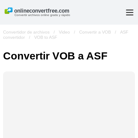
Convertir archivos online gratis y rápido
Convertidor de archivos
/
Video
/
Convertir a VOB
/
ASF
convertidor
/
VOB to ASF
Convertir VOB a ASF