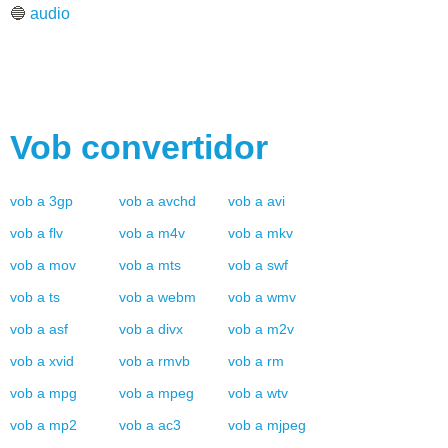
🔵
audio
Vob
convertidor
vob
a
3gp
vob
a
avchd
vob
a
avi
vob
a
flv
vob
a
m4v
vob
a
mkv
vob
a
mov
vob
a
mts
vob
a
swf
vob
a
ts
vob
a
webm
vob
a
wmv
vob
a
asf
vob
a
divx
vob
a
m2v
vob
a
xvid
vob
a
rmvb
vob
a
rm
vob
a
mpg
vob
a
mpeg
vob
a
wtv
vob
a
mp2
vob
a
ac3
vob
a
mjpeg