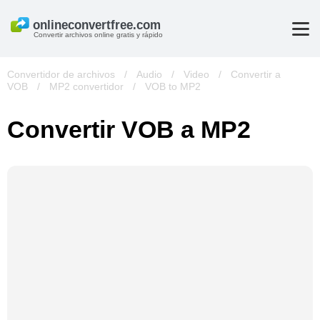
Convertir archivos online gratis y rápido
Convertidor de archivos
/
Audio
/
Video
/
Convertir a
VOB
/
MP2 convertidor
/
VOB to MP2
Convertir VOB a MP2