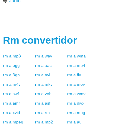
🔵
audio
Rm
convertidor
rm
a
mp3
rm
a
wav
rm
a
wma
rm
a
ogg
rm
a
aac
rm
a
mp4
rm
a
3gp
rm
a
avi
rm
a
flv
rm
a
m4v
rm
a
mkv
rm
a
mov
rm
a
swf
rm
a
vob
rm
a
wmv
rm
a
amr
rm
a
asf
rm
a
divx
rm
a
xvid
rm
a
rm
rm
a
mpg
rm
a
mpeg
rm
a
mp2
rm
a
au