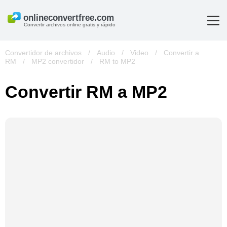
Convertir archivos online gratis y rápido
Convertidor de archivos
/
Audio
/
Video
/
Convertir a
RM
/
MP2 convertidor
/
RM to MP2
Convertir RM a MP2