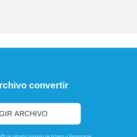
rchivo convertir
GIR ARCHIVO
0 MB de tamaño máximo de fichero o
Registrarse