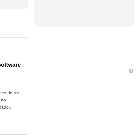
software
n
nes de rm
 no
nador.