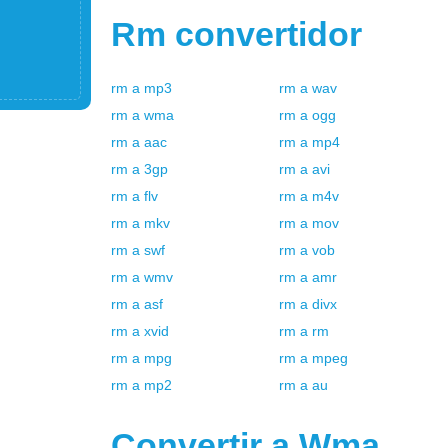
Rm
convertidor
rm
a
mp3
rm
a
wav
rm
a
wma
rm
a
ogg
rm
a
aac
rm
a
mp4
rm
a
3gp
rm
a
avi
rm
a
flv
rm
a
m4v
rm
a
mkv
rm
a
mov
rm
a
swf
rm
a
vob
rm
a
wmv
rm
a
amr
rm
a
asf
rm
a
divx
rm
a
xvid
rm
a
rm
rm
a
mpg
rm
a
mpeg
rm
a
mp2
rm
a
au
Convertir a
Wma