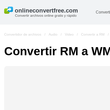
Converti
Convertir archivos online gratis y rápido
D
I
Convertidor de archivos
/
Audio
/
Video
/
Convertir a RM
A
Convertir RM a W
Li
Ar
V
si
pa