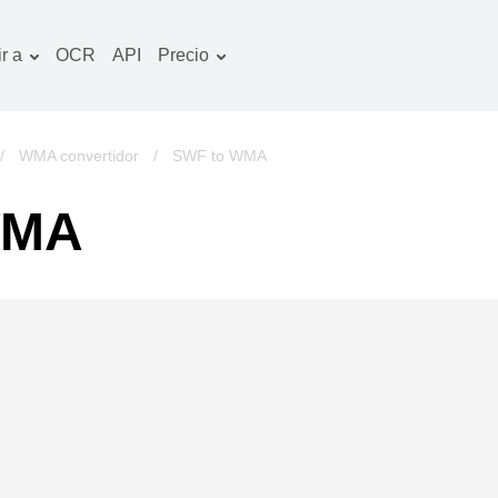
r a
OCR
API
Precio
Plan tarifario
ocumentos convertidor
Paquete de OCR
magines convertidor
/
WMA convertidor
/
SWF to WMA
udio convertidor
WMA
bros convertidor
chivos convertidor
ideo convertidor
tio web-captura de
ntalla