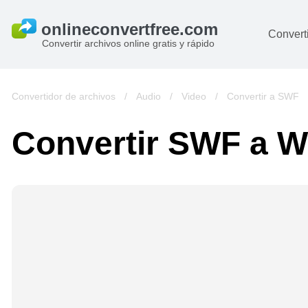
Converti
Convertir archivos online gratis y rápido
D
I
Convertidor de archivos
/
Audio
/
Video
/
Convertir a SWF
A
Convertir SWF a 
Li
Ar
V
si
pa