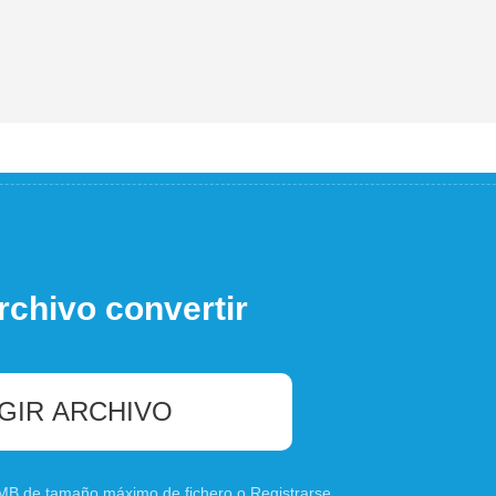
rchivo convertir
GIR ARCHIVO
0 MB de tamaño máximo de fichero o
Registrarse