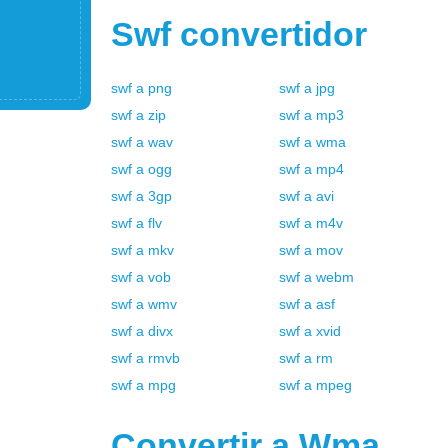
Swf
convertidor
swf
a
png
swf
a
jpg
swf
a
zip
swf
a
mp3
swf
a
wav
swf
a
wma
swf
a
ogg
swf
a
mp4
swf
a
3gp
swf
a
avi
swf
a
flv
swf
a
m4v
swf
a
mkv
swf
a
mov
swf
a
vob
swf
a
webm
swf
a
wmv
swf
a
asf
swf
a
divx
swf
a
xvid
swf
a
rmvb
swf
a
rm
swf
a
mpg
swf
a
mpeg
Convertir a
Wma