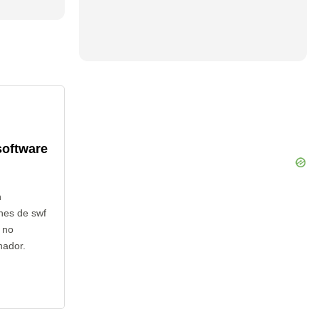
software
n
nes de swf
 no
nador.