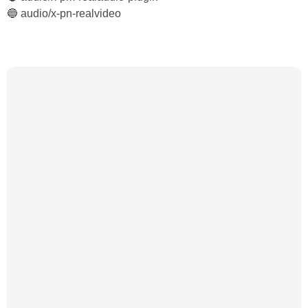
🔵 audio/x-pn-realvideo