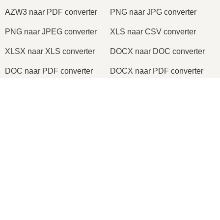
AZW3 naar PDF converter
PNG naar JPG converter
PNG naar JPEG converter
XLS naar CSV converter
XLSX naar XLS converter
DOCX naar DOC converter
DOC naar PDF converter
DOCX naar PDF converter
PDF naar JPG converter
PDF naar PNG converter
×
TIFF naar PDF converter
PNG naar ICO converter
Now Playing
Play Video
×
2026
© onlineconvertfree.com
SPEAKING DUTCH Soft Eye Makeup Tutorial! | Affordable Products
Over ons
Bestandsformaten