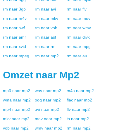
rm
naar
3gp
rm
naar
avi
rm
naar
flv
rm
naar
m4v
rm
naar
mkv
rm
naar
mov
rm
naar
swf
rm
naar
vob
rm
naar
wmv
rm
naar
amr
rm
naar
asf
rm
naar
divx
rm
naar
xvid
rm
naar
rm
rm
naar
mpg
rm
naar
mpeg
rm
naar
mp2
rm
naar
au
Omzet naar
Mp2
mp3
naar
mp2
wav
naar
mp2
m4a
naar
mp2
wma
naar
mp2
ogg
naar
mp2
flac
naar
mp2
mp4
naar
mp2
avi
naar
mp2
flv
naar
mp2
mkv
naar
mp2
mov
naar
mp2
ts
naar
mp2
vob
naar
mp2
wmv
naar
mp2
rm
naar
mp2