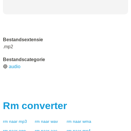
Bestandsextensie
.mp2
Bestandscategorie
🔵
audio
Rm
converter
rm
naar
mp3
rm
naar
wav
rm
naar
wma
rm
naar
ogg
rm
naar
aac
rm
naar
mp4