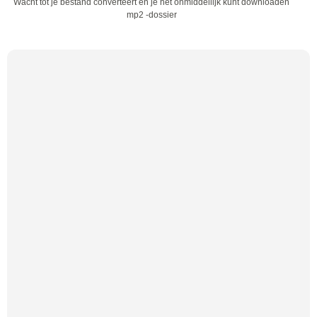
Wacht tot je bestand converteert en je het onmiddellijk kunt downloaden
mp2 -dossier