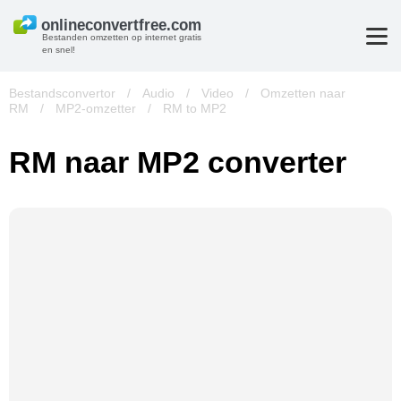
Bestanden omzetten op internet gratis
en snel!
Bestandsconvertor
/
Audio
/
Video
/
Omzetten naar
RM
/
MP2-omzetter
/
RM to MP2
RM naar MP2 converter