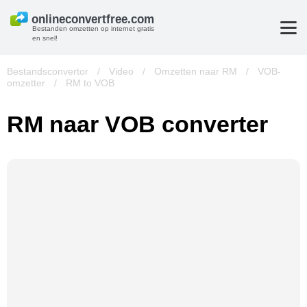
Bestanden omzetten op internet gratis
en snel!
Bestandsconvertor
/
Video
/
Omzetten naar RM
/
VOB-
omzetter
/
RM to VOB
RM naar VOB converter