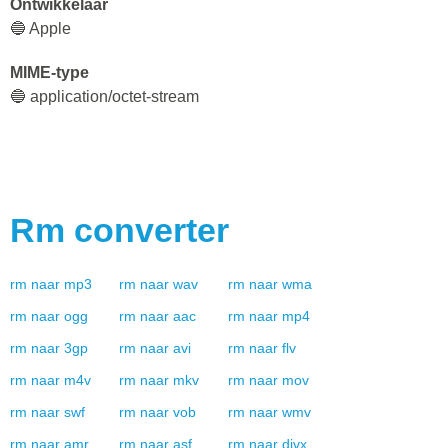
Ontwikkelaar
🔵 Apple
MIME-type
🔵 application/octet-stream
Rm
converter
rm
naar
mp3
rm
naar
wav
rm
naar
wma
rm
naar
ogg
rm
naar
aac
rm
naar
mp4
rm
naar
3gp
rm
naar
avi
rm
naar
flv
rm
naar
m4v
rm
naar
mkv
rm
naar
mov
rm
naar
swf
rm
naar
vob
rm
naar
wmv
rm
naar
amr
rm
naar
asf
rm
naar
divx