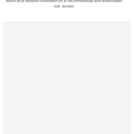
Wacht tot je bestand converteert en je het onmiddellijk kunt downloaden
vob -dossier