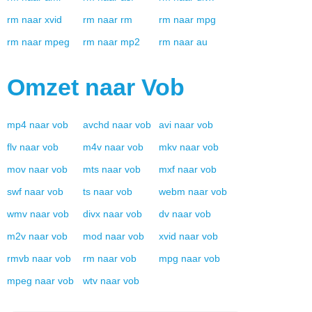
rm
naar
xvid
rm
naar
rm
rm
naar
mpg
rm
naar
mpeg
rm
naar
mp2
rm
naar
au
Omzet naar
Vob
mp4
naar
vob
avchd
naar
vob
avi
naar
vob
flv
naar
vob
m4v
naar
vob
mkv
naar
vob
mov
naar
vob
mts
naar
vob
mxf
naar
vob
swf
naar
vob
ts
naar
vob
webm
naar
vob
wmv
naar
vob
divx
naar
vob
dv
naar
vob
m2v
naar
vob
mod
naar
vob
xvid
naar
vob
rmvb
naar
vob
rm
naar
vob
mpg
naar
vob
mpeg
naar
vob
wtv
naar
vob