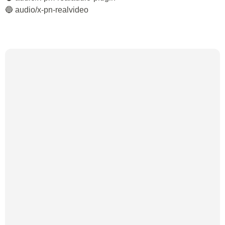
🔵 audio/x-pn-realvideo