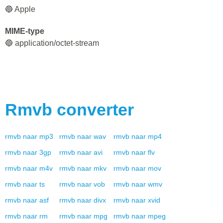
🔵 Apple
MIME-type
🔵 application/octet-stream
Rmvb
converter
rmvb
naar
mp3
rmvb
naar
wav
rmvb
naar
mp4
rmvb
naar
3gp
rmvb
naar
avi
rmvb
naar
flv
rmvb
naar
m4v
rmvb
naar
mkv
rmvb
naar
mov
rmvb
naar
ts
rmvb
naar
vob
rmvb
naar
wmv
rmvb
naar
asf
rmvb
naar
divx
rmvb
naar
xvid
rmvb
naar
rm
rmvb
naar
mpg
rmvb
naar
mpeg