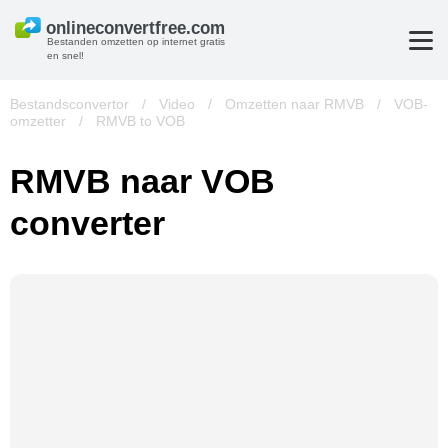
Bestanden omzetten op internet gratis
en snel!
Bestandsconvertor
/
Video
/
Omzetten naar RMVB
/
VOB-
omzetter
/
RMVB to VOB
RMVB naar VOB
converter