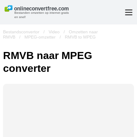
Bestanden omzetten op internet gratis
en snel!
Bestandsconvertor
/
Video
/
Omzetten naar
RMVB
/
MPEG-omzetter
/
RMVB to MPEG
RMVB naar MPEG
converter