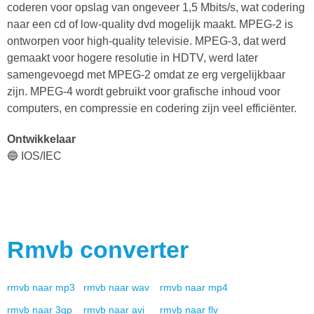
coderen voor opslag van ongeveer 1,5 Mbits/s, wat codering
naar een cd of low-quality dvd mogelijk maakt. MPEG-2 is
ontworpen voor high-quality televisie. MPEG-3, dat werd
gemaakt voor hogere resolutie in HDTV, werd later
samengevoegd met MPEG-2 omdat ze erg vergelijkbaar
zijn. MPEG-4 wordt gebruikt voor grafische inhoud voor
computers, en compressie en codering zijn veel efficiënter.
Ontwikkelaar
🔵 IOS/IEC
Rmvb
converter
rmvb
naar
mp3
rmvb
naar
wav
rmvb
naar
mp4
rmvb
naar
3gp
rmvb
naar
avi
rmvb
naar
flv