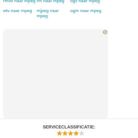
rmvb
naar
mpeg
rm
naar
mpeg
ogv
naar
mpeg
wtv
naar
mpeg
mjpeg
naar
ogm
naar
mpeg
mpeg
SERVICECLASSIFICATIE
: