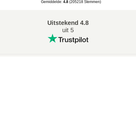
Gemiddelde
:
4.8
(
205218
Stemmen
)
Uitstekend
4.8
uit 5
Populaire conversies
:
×
7Z naar ZIP converter
WAV naar MP3 converter
Now Playing
M4A naar MP3 converter
EPUB naar PDF converter
Play Video
EPUB naar MOBI converter
WMA naar MP3 converter
×
Hoe Converteer Je Een Artikel Gratis In Een Video Online?
RAR naar ZIP converter
MP3 naar OGG converter
M4A naar WAV converter
AIFF naar MP3 converter