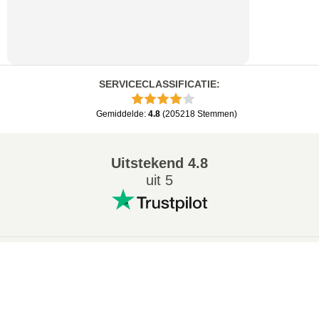
SERVICECLASSIFICATIE
:
Gemiddelde
:
4.8
(
205218
Stemmen
)
Uitstekend
4.8
uit 5
Populaire conversies
:
×
7Z naar ZIP converter
WAV naar MP3 converter
Now Playing