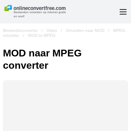
Bestanden omzetten op internet gratis
en snel!
Bestandsconvertor
/
Video
/
Omzetten naar MOD
/
MPEG-
omzetter
/
MOD to MPEG
MOD naar MPEG
converter