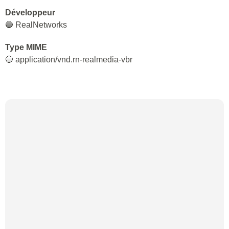
Développeur
🔵 RealNetworks
Type MIME
🔵 application/vnd.rn-realmedia-vbr