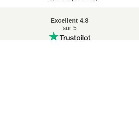
Excellent
4.8
sur 5
Conversions Populaires
:
7Z en ZIP
WAV en MP3
M4A en MP3
EPUB en PDF
EPUB en MOBI
WMA en MP3
RAR en ZIP
MP3 en OGG
M4A en WAV
AIFF en MP3