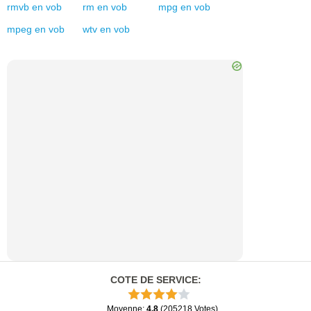
rmvb
en
vob
rm
en
vob
mpg
en
vob
mpeg
en
vob
wtv
en
vob
COTE DE SERVICE
:
Moyenne
:
4.8
(
205218
Votes
)