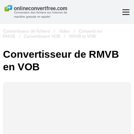
Conversion des fichiers sur Internet de
manière gratuite et rapide!
Convertisseur de fichiers
/
Vidéo
/
Convertir en
RMVB
/
Convertisseur VOB
/
RMVB to VOB
Convertisseur de RMVB
en VOB