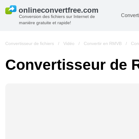
Converti
Conversion des fichiers sur Internet de
manière gratuite et rapide!
D
I
Convertisseur de fichiers
/
Vidéo
/
Convertir en RMVB
/
Con
A
Convertisseur de
Li
A
V
si