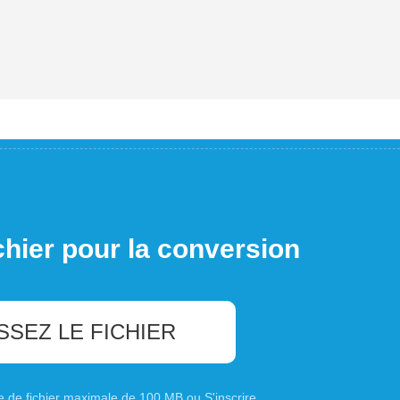
chier pour la conversion
SSEZ LE FICHIER
ille de fichier maximale de 100 MB ou
S'inscrire