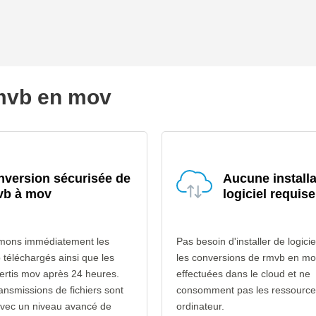
rmvb en mov
version sécurisée de
Aucune installa
vb à mov
logiciel requise
mons immédiatement les
Pas besoin d'installer de logicie
b téléchargés ainsi que les
les conversions de rmvb en mo
vertis mov après 24 heures.
effectuées dans le cloud et ne
ransmissions de fichiers sont
consomment pas les ressource
avec un niveau avancé de
ordinateur.