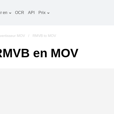
r en
OCR
API
Prix
Plan tarifaire
ocuments convertisseur
Paquet OCR
mage convertisseur
vertisseur MOV
/
RMVB to MOV
udio convertisseur
 RMVB en MOV
vres convertisseur
rchives convertisseur
idéo convertisseur
te web-capture d'écran