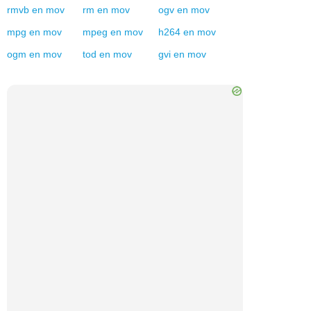
rmvb
en
mov
rm
en
mov
ogv
en
mov
mpg
en
mov
mpeg
en
mov
h264
en
mov
ogm
en
mov
tod
en
mov
gvi
en
mov