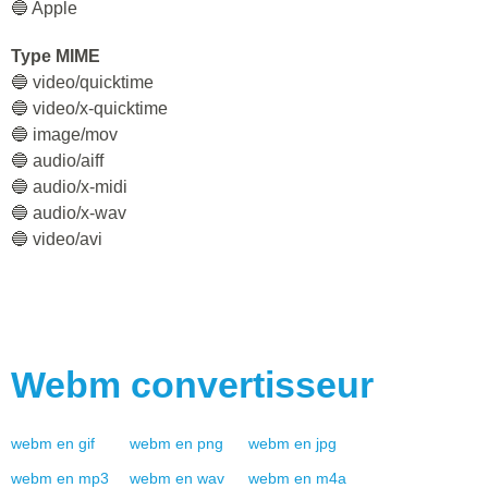
🔵 Apple
Type MIME
🔵 video/quicktime
🔵 video/x-quicktime
🔵 image/mov
🔵 audio/aiff
🔵 audio/x-midi
🔵 audio/x-wav
🔵 video/avi
Webm
convertisseur
webm
en
gif
webm
en
png
webm
en
jpg
webm
en
mp3
webm
en
wav
webm
en
m4a