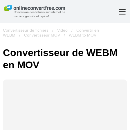
Conversion des fichiers sur Internet de
manière gratuite et rapide!
Convertisseur de fichiers
/
Vidéo
/
Convertir en
WEBM
/
Convertisseur MOV
/
WEBM to MOV
Convertisseur de WEBM
en MOV