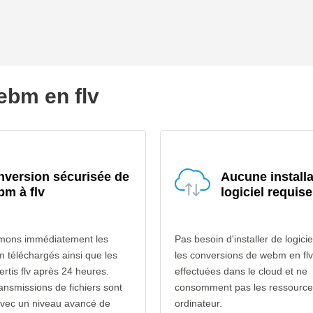
webm en flv
version sécurisée de
Aucune installa
m à flv
logiciel requise
mons immédiatement les
Pas besoin d'installer de logicie
m téléchargés ainsi que les
les conversions de webm en flv
ertis flv après 24 heures.
effectuées dans le cloud et ne
ransmissions de fichiers sont
consomment pas les ressource
avec un niveau avancé de
ordinateur.