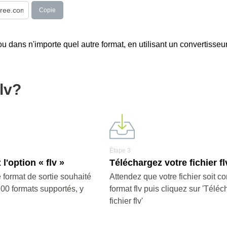
Copie
ou dans n'importe quel autre format, en utilisant un convertisseu
lv?
Étape 3
l'option « flv »
Téléchargez votre fichier fl
 format de sortie souhaité
Attendez que votre fichier soit co
200 formats supportés, y
format flv puis cliquez sur 'Téléc
fichier flv'