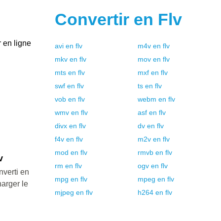
Convertir en
Flv
r en ligne
avi
en
flv
m4v
en
flv
mkv
en
flv
mov
en
flv
mts
en
flv
mxf
en
flv
swf
en
flv
ts
en
flv
vob
en
flv
webm
en
flv
wmv
en
flv
asf
en
flv
divx
en
flv
dv
en
flv
f4v
en
flv
m2v
en
flv
mod
en
flv
rmvb
en
flv
v
rm
en
flv
ogv
en
flv
nverti en
mpg
en
flv
mpeg
en
flv
harger le
mjpeg
en
flv
h264
en
flv