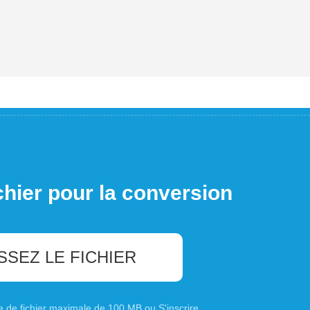
chier pour la conversion
SSEZ LE FICHIER
ille de fichier maximale de 100 MB ou
S'inscrire