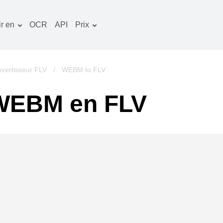
r en
OCR
API
Prix
Plan tarifaire
ocuments convertisseur
Paquet OCR
mage convertisseur
vertisseur FLV
/
WEBM to FLV
udio convertisseur
 WEBM en FLV
vres convertisseur
rchives convertisseur
idéo convertisseur
te web-capture d'écran