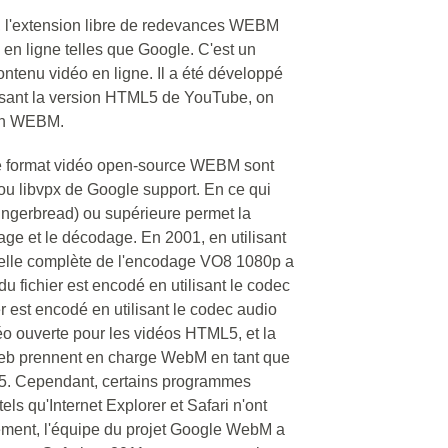
, l'extension libre de redevances WEBM
 en ligne telles que Google. C'est un
 contenu vidéo en ligne. Il a été développé
ilisant la version HTML5 de YouTube, on
 en WEBM.
le format vidéo open-source WEBM sont
8 ou libvpx de Google support. En ce qui
ingerbread) ou supérieure permet la
ge et le décodage. En 2001, en utilisant
elle complète de l'encodage VO8 1080p a
u fichier est encodé en utilisant le codec
r est encodé en utilisant le codec audio
déo ouverte pour les vidéos HTML5, et la
Web prennent en charge WebM en tant que
ML5. Cependant, certains programmes
ls qu'Internet Explorer et Safari n'ont
ment, l'équipe du projet Google WebM a