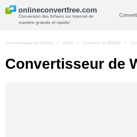
Converti
Conversion des fichiers sur Internet de
manière gratuite et rapide!
D
I
Convertisseur de fichiers
/
Vidéo
/
Convertir en WEBM
/
Con
A
Convertisseur de
Li
A
V
si