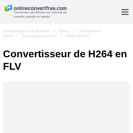
Conversion des fichiers sur Internet de
manière gratuite et rapide!
Convertisseur de fichiers
/
Vidéo
/
Convertir en
H264
/
Convertisseur FLV
/
H264 to FLV
Convertisseur de H264 en
FLV