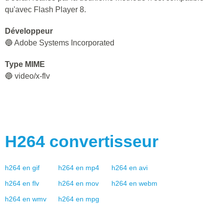
qu'avec Flash Player 8.
Développeur
🔵 Adobe Systems Incorporated
Type MIME
🔵 video/x-flv
H264
convertisseur
h264
en
gif
h264
en
mp4
h264
en
avi
h264
en
flv
h264
en
mov
h264
en
webm
h264
en
wmv
h264
en
mpg